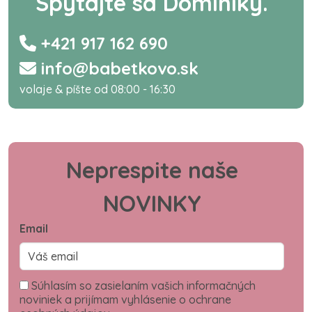
Spýtajte sa Dominiky.
+421 917 162 690
info@babetkovo.sk
volaje & píšte od 08:00 - 16:30
Neprespite naše
NOVINKY
Email
Súhlasím so zasielaním vašich informačných
noviniek a prijímam vyhlásenie o ochrane