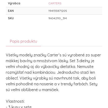
Výrobca
CARTERS
EAN
194135871205
SKU
1N042110_3M
Popis produktu
Všetky modely značky Carter’s sú vyrobené zo super
mäkkej bavlny a množstvom lásky. Set 3.dielny je
veľmi vhodný aj do výbavičky dieťatka. Nemusíte
rozmýšľať nad kombináciou. Jednoducho stačí len
obliecť. Všetky výrobky sú navrhnuté tak, aby boli
veľmi pohodlné na nosenie a v trendy farbách. Sety
sú veľmi obľúbené u mamičiek.
Vlastnosti:
- 3 kusy v sete