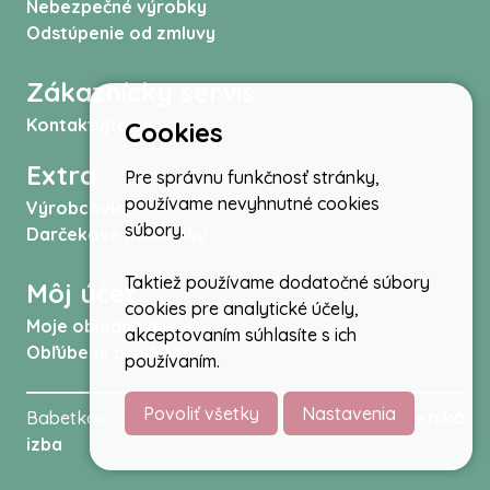
Nebezpečné výrobky
Odstúpenie od zmluvy
Zákaznícky servis
Kontaktujte nás
Cookies
Extra
Pre správnu funkčnosť stránky,
používame nevyhnutné cookies
Výrobcovia
súbory.
Darčekové poukážky
Taktiež používame dodatočné súbory
Môj účet
cookies pre analytické účely,
Moje objednávky
akceptovaním súhlasíte s ich
Obľúbené produkty
používaním.
Povoliť všetky
Nastavenia
Babetkovo.sk © 2026 -
Kočíky
,
autosedačky
,
Detská
izba