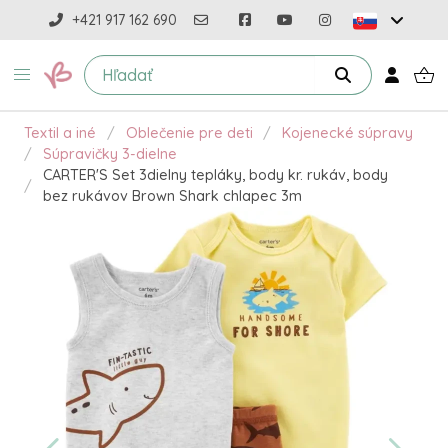
+421 917 162 690
Textil a iné
Oblečenie pre deti
Kojenecké súpravy
Súpravičky 3-dielne
CARTER'S Set 3dielny tepláky, body kr. rukáv, body
bez rukávov Brown Shark chlapec 3m