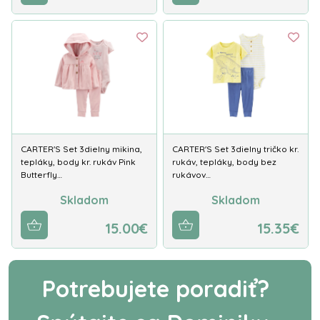
CARTER'S Set 3dielny mikina,
CARTER'S Set 3dielny tričko kr.
tepláky, body kr. rukáv Pink
rukáv, tepláky, body bez
Butterfly…
rukávov…
Skladom
Skladom
15.00€
15.35€
Potrebujete poradiť?