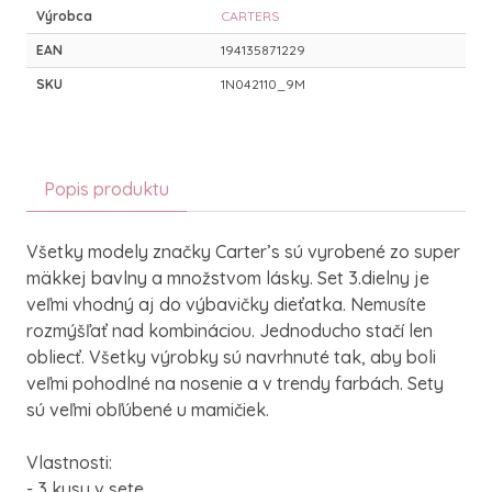
Výrobca
CARTERS
EAN
194135871229
SKU
1N042110_9M
Popis produktu
Všetky modely značky Carter’s sú vyrobené zo super
mäkkej bavlny a množstvom lásky. Set 3.dielny je
veľmi vhodný aj do výbavičky dieťatka. Nemusíte
rozmýšľať nad kombináciou. Jednoducho stačí len
obliecť. Všetky výrobky sú navrhnuté tak, aby boli
veľmi pohodlné na nosenie a v trendy farbách. Sety
sú veľmi obľúbené u mamičiek.
Vlastnosti:
- 3 kusy v sete