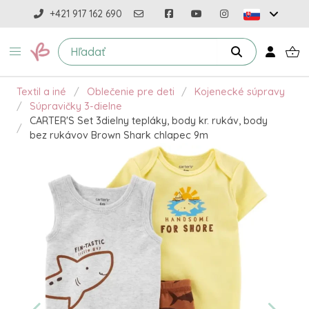
+421 917 162 690
Textil a iné
Oblečenie pre deti
Kojenecké súpravy
Súpravičky 3-dielne
CARTER'S Set 3dielny tepláky, body kr. rukáv, body
bez rukávov Brown Shark chlapec 9m