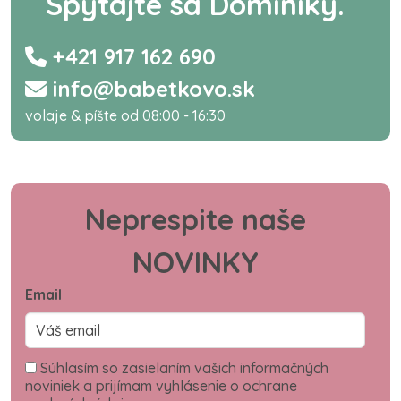
Spýtajte sa Dominiky.
+421 917 162 690
info@babetkovo.sk
volaje & píšte od 08:00 - 16:30
Neprespite naše
NOVINKY
Email
Súhlasím so zasielaním vašich informačných
noviniek a prijímam vyhlásenie o ochrane