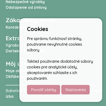
Nebezpečné výrobky
Odstúpenie od zmluvy
Zákaznícky servis
Kontaktujte nás
Cookies
Extra
Pre správnu funkčnosť stránky,
používame nevyhnutné cookies
Výrobcovia
súbory.
Darčekové poukážky
Taktiež používame dodatočné súbory
Môj účet
cookies pre analytické účely,
Moje objednávky
akceptovaním súhlasíte s ich
Obľúbené produkty
používaním.
Povoliť všetky
Nastavenia
Babetkovo.sk © 2026 -
Kočíky
,
autosedačky
,
Detská
izba