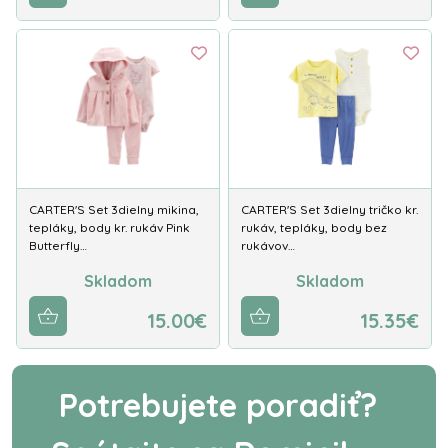
CARTER'S Set 3dielny mikina,
CARTER'S Set 3dielny tričko kr.
tepláky, body kr. rukáv Pink
rukáv, tepláky, body bez
Butterfly…
rukávov…
Skladom
Skladom
15.00€
15.35€
Potrebujete poradiť?