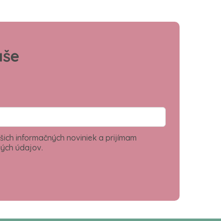
aše
šich informačných noviniek a prijímam
ých údajov.