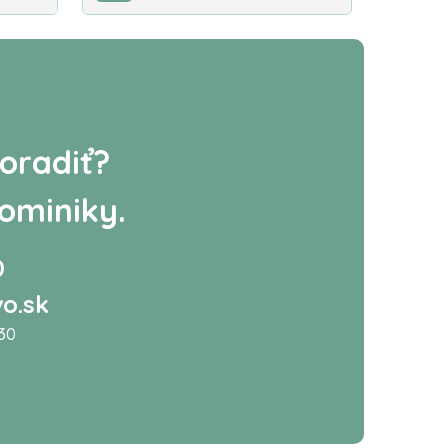
oradiť?
ominiky.
0
o.sk
:30