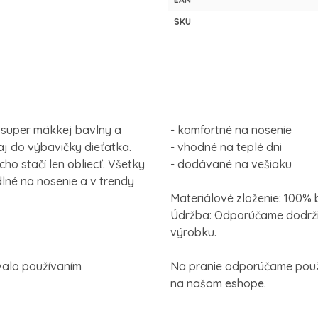
SKU
 super mäkkej bavlny a
- komfortné na nosenie
aj do výbavičky dieťatka.
- vhodné na teplé dni
o stačí len obliecť. Všetky
- dodávané na vešiaku
lné na nosenie a v trendy
Materiálové zloženie: 100%
Údržba: Odporúčame dodrži
výrobku.
valo používaním
Na pranie odporúčame použi
na našom eshope.