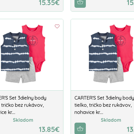
15.35€
15
R'S Set 3dielny body
CARTER'S Set 3dielny bod
, tričko bez rukávov,
tielko, tričko bez rukávov,
ce kr.…
nohavice kr.…
Skladom
Skladom
13.85€
13