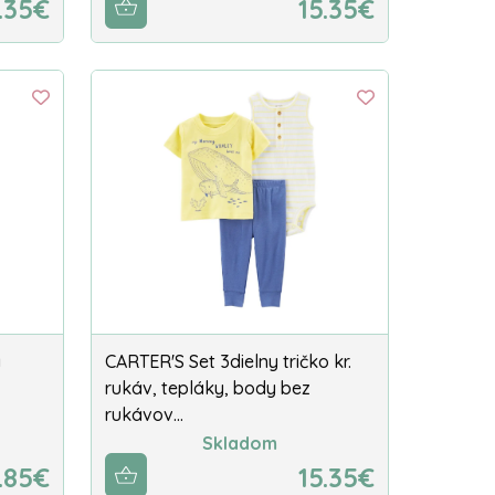
.35€
15.35€
y
CARTER'S Set 3dielny tričko kr.
rukáv, tepláky, body bez
rukávov…
Skladom
.85€
15.35€