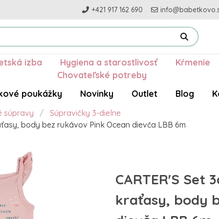
+421 917 162 690
info@babetkovo.
etská izba
Hygiena a starostlivosť
Kŕmenie
Chovateľské potreby
kové poukážky
Novinky
Outlet
Blog
K
é súpravy
Súpravičky 3-dielne
raťasy, body bez rukávov Pink Ocean dievča LBB 6m
CARTER'S Set 3d
kraťasy, body 