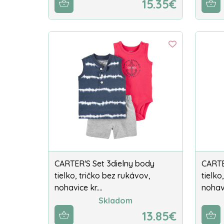
15.35€
CARTER'S Set 3dielny body
CARTE
tielko, tričko bez rukávov,
tielko
nohavice kr.…
nohavi
Skladom
13.85€