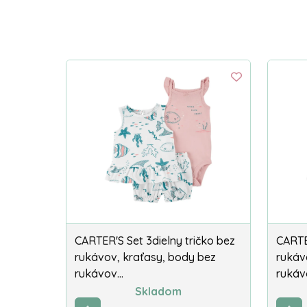
CARTER'S Set 3dielny tričko bez
CARTE
rukávov, kraťasy, body bez
rukáv
rukávov…
rukáv
Skladom