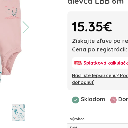
dievča LBB 6m
15.35€
Získajte zľavu po re
Cena po registrácii
Splátková kalkulač
Našli ste lepšiu cenu? P
dohodnúť
Skladom
Dor
Výrobca
EAN