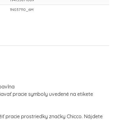
1N037110_6M
 bavlna
avať pracie symboly uvedené na etikete
ť pracie prostriedky značky Chicco. Nájdete