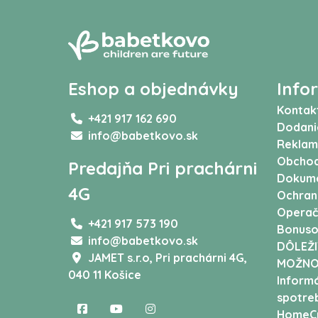
Eshop a objednávky
Info
Kontak
+421 917 162 690
Dodani
info@babetkovo.sk
Reklam
Obchod
Predajňa Pri prachárni
Dokum
4G
Ochran
Operač
+421 917 573 190
Bonuso
info@babetkovo.sk
DÔLEŽI
JAMET s.r.o,
Pri prachárni 4G,
MOŽNO
040 11 Košice
Informá
spotreb
HomeCr