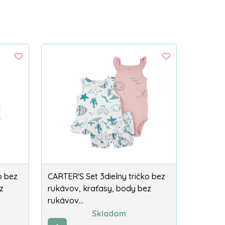
o bez
CARTER'S Set 3dielny tričko bez
z
rukávov, kraťasy, body bez
rukávov…
Skladom