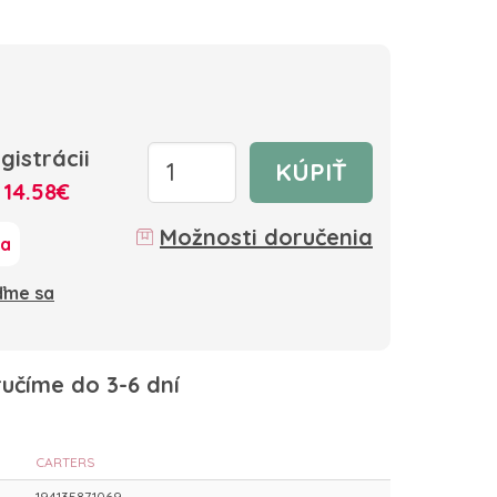
gistrácii
KÚPIŤ
:
14.58€
Možnosti doručenia
ka
oďme sa
učíme do 3-6 dní
CARTERS
194135871069