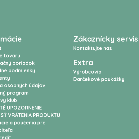
rmácie
Zákaznícky servis
t
Kontaktujte nás
e tovaru
Extra
ačný poriadok
né podmienky
Výrobcovia
enty
Darčekové poukážky
a osobných údajov
ný program
vý klub
TÉ UPOZORNENIE –
SŤ VRÁTENIA PRODUKTU
cie a poučenia pre
iteľa
edit