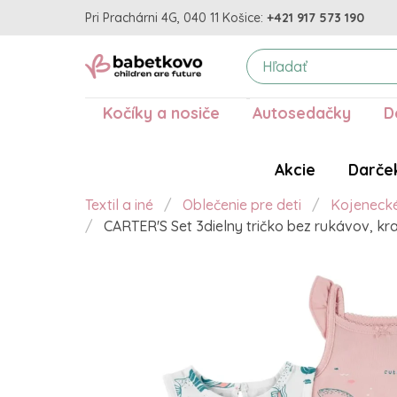
Pri Prachárni 4G, 040 11 Košice:
+421 917 573 190
Kočíky a nosiče
Autosedačky
D
Akcie
Darče
Textil a iné
Oblečenie pre deti
Kojeneck
CARTER'S Set 3dielny tričko bez rukávov, k