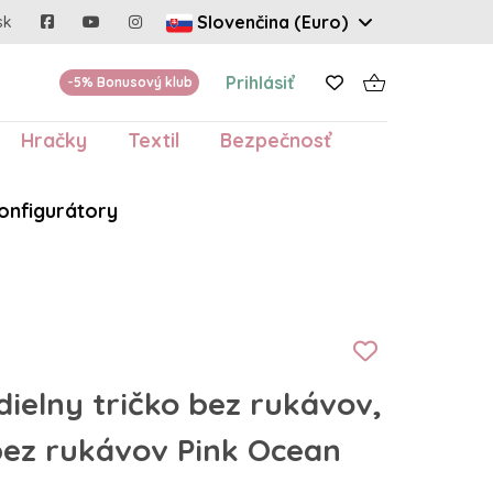
Slovenčina (Euro)
sk
Prihlásiť
-5% Bonusový klub
Hračky
Textil
Bezpečnosť
onfigurátory
ielny tričko bez rukávov,
bez rukávov Pink Ocean