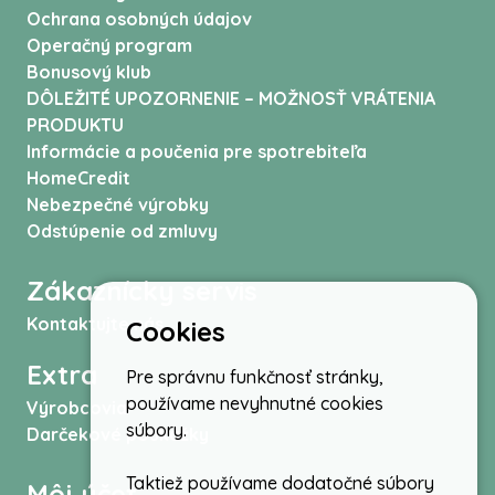
Ochrana osobných údajov
Operačný program
Bonusový klub
DÔLEŽITÉ UPOZORNENIE – MOŽNOSŤ VRÁTENIA
PRODUKTU
Informácie a poučenia pre spotrebiteľa
HomeCredit
Nebezpečné výrobky
Odstúpenie od zmluvy
Zákaznícky servis
Kontaktujte nás
Cookies
Extra
Pre správnu funkčnosť stránky,
používame nevyhnutné cookies
Výrobcovia
súbory.
Darčekové poukážky
Taktiež používame dodatočné súbory
Môj účet