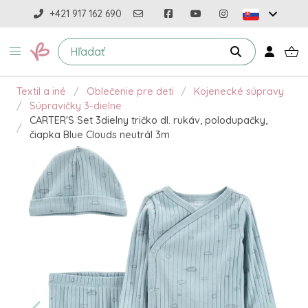
+421 917 162 690
Textil a iné
Oblečenie pre deti
Kojenecké súpravy
Súpravičky 3-dielne
CARTER'S Set 3dielny tričko dl. rukáv, polodupačky,
čiapka Blue Clouds neutrál 3m