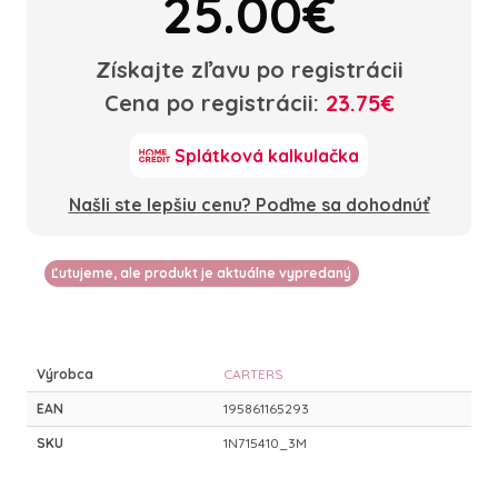
25.00€
Získajte zľavu po registrácii
Cena po registrácii:
23.75€
Splátková kalkulačka
Našli ste lepšiu cenu? Poďme sa dohodnúť
Ľutujeme, ale produkt je aktuálne vypredaný
Výrobca
CARTERS
EAN
195861165293
SKU
1N715410_3M