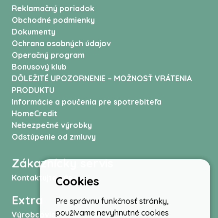
Reklamačný poriadok
Obchodné podmienky
Dokumenty
Ochrana osobných údajov
Operačný program
Bonusový klub
DÔLEŽITÉ UPOZORNENIE – MOŽNOSŤ VRÁTENIA
PRODUKTU
Informácie a poučenia pre spotrebiteľa
HomeCredit
Nebezpečné výrobky
Odstúpenie od zmluvy
Zákaznícky servis
Kontaktujte nás
Cookies
Extra
Pre správnu funkčnosť stránky,
používame nevyhnutné cookies
Výrobcovia