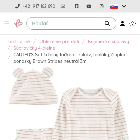
+421 917 162 690
Textil a iné
Oblečenie pre deti
Kojenecké súpravy
Súpravičky 4-dielne
CARTER'S Set 4dielny tričko dl. rukáv, tepláky, čiapka,
ponožky Brown Stripes neutrál 3m