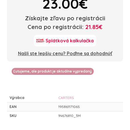
23.00€
Získajte zľavu po registrácii
Cena po registrácii:
21.85€
Splátková kalkulačka
Našli ste lepšiu cenu? Poďme sa dohodnúť
Ľutujeme, ale produkt je aktuálne vypredaný
Výrobca
CARTERS
EAN
195861171065
SKU
1N676810_3M