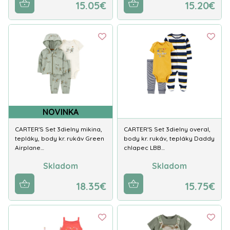
15.05€
15.20€
NOVINKA
CARTER'S Set 3dielny mikina,
CARTER'S Set 3dielny overal,
tepláky, body kr. rukáv Green
body kr. rukáv, tepláky Daddy
Airplane…
chlapec LBB…
Skladom
Skladom
18.35€
15.75€