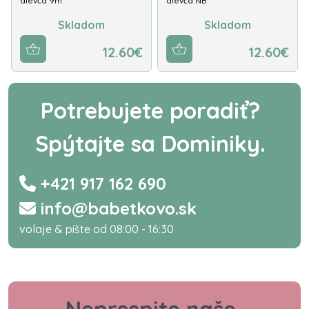
dievča 9m
dievča NB
Skladom
Skladom
12.60€
12.60€
Potrebujete poradiť?
Spýtajte sa Dominiky.
+421 917 162 690
info@babetkovo.sk
volaje & píšte od 08:00 - 16:30