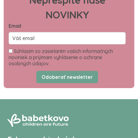
Neprespite naše
NOVINKY
Email
Súhlasím so zasielaním vašich informačných
noviniek a prijímam vyhlásenie o ochrane
osobných údajov.
Odoberať newsletter