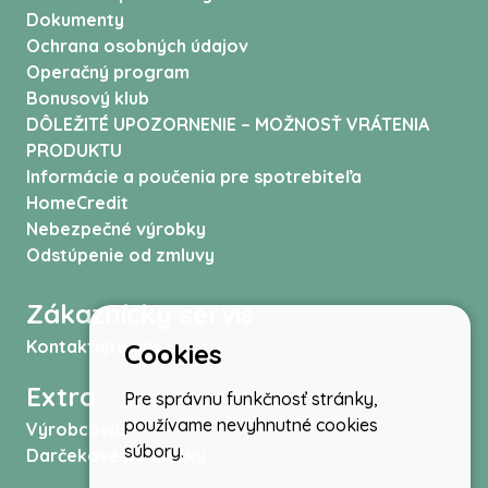
Dokumenty
Ochrana osobných údajov
Operačný program
Bonusový klub
DÔLEŽITÉ UPOZORNENIE – MOŽNOSŤ VRÁTENIA
PRODUKTU
Informácie a poučenia pre spotrebiteľa
HomeCredit
Nebezpečné výrobky
Odstúpenie od zmluvy
Zákaznícky servis
Kontaktujte nás
Cookies
Extra
Pre správnu funkčnosť stránky,
používame nevyhnutné cookies
Výrobcovia
súbory.
Darčekové poukážky