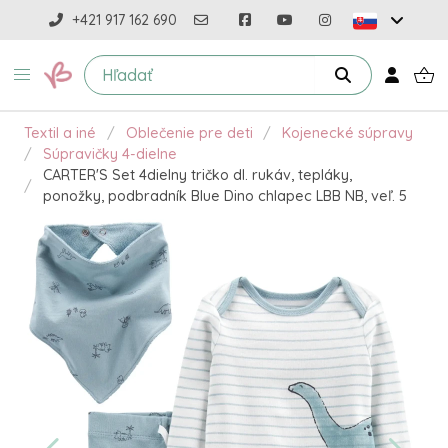
+421 917 162 690
Textil a iné
Oblečenie pre deti
Kojenecké súpravy
Súpravičky 4-dielne
CARTER'S Set 4dielny tričko dl. rukáv, tepláky,
ponožky, podbradník Blue Dino chlapec LBB NB, veľ. 5