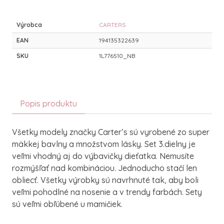
Výrobca
CARTERS
EAN
194135322639
SKU
1L776510_NB
Popis produktu
Všetky modely značky Carter’s sú vyrobené zo super
mäkkej bavlny a množstvom lásky. Set 3.dielny je
veľmi vhodný aj do výbavičky dieťatka. Nemusíte
rozmýšľať nad kombináciou. Jednoducho stačí len
obliecť. Všetky výrobky sú navrhnuté tak, aby boli
veľmi pohodlné na nosenie a v trendy farbách. Sety
sú veľmi obľúbené u mamičiek.