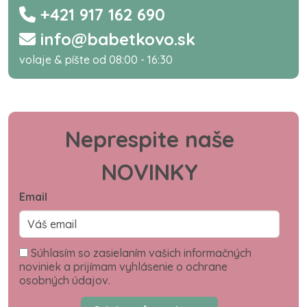
+421 917 162 690
info@babetkovo.sk
volaje & píšte od 08:00 - 16:30
Neprespite naše
NOVINKY
Email
Súhlasím so zasielaním vašich informačných
noviniek a prijímam vyhlásenie o ochrane
osobných údajov.