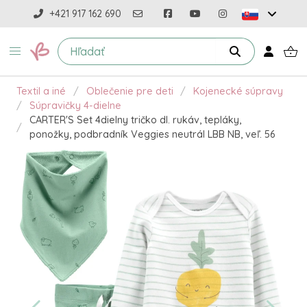
+421 917 162 690
Textil a iné
Oblečenie pre deti
Kojenecké súpravy
Súpravičky 4-dielne
CARTER'S Set 4dielny tričko dl. rukáv, tepláky,
ponožky, podbradník Veggies neutrál LBB NB, veľ. 56