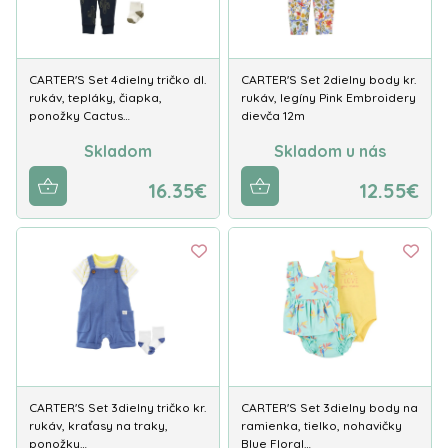
CARTER'S Set 4dielny tričko dl.
CARTER'S Set 2dielny body kr.
rukáv, tepláky, čiapka,
rukáv, legíny Pink Embroidery
ponožky Cactus…
dievča 12m
Skladom
Skladom u nás
16.35€
12.55€
CARTER'S Set 3dielny tričko kr.
CARTER'S Set 3dielny body na
rukáv, kraťasy na traky,
ramienka, tielko, nohavičky
ponožky…
Blue Floral…