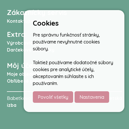
Zákaznícky servis
Kontaktujte nás
Cookies
Extra
Pre správnu funkčnosť stránky,
používame nevyhnutné cookies
Výrobcovia
súbory.
Darčekové poukážky
Taktiež používame dodatočné súbory
Môj účet
cookies pre analytické účely,
Moje objednávky
akceptovaním súhlasíte s ich
Obľúbené produkty
používaním.
Povoliť všetky
Nastavenia
Babetkovo.sk © 2026 -
Kočíky
,
autosedačky
,
Detská
izba