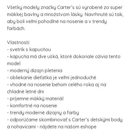
Všetky modely značky Carter’s sú vyrobené zo super
mäkkej bavlny a množstvom lásky. Navrhnuté sú tak,
aby boli veľmi pohodlné na nosenie a v trendy
farbách.
Vlastnosti:
- svetrík s kapucňou
- kapucňa má dve ušká, ktoré dokonale oživia tento
model
- moderný dizajn pletenia
- obliekanie dieťatka je veľmi jednoduché
- vhodné na nosenie behom celého roka aj na
chladné letné dni
- príjemne mäkký materiál
- komfortné na nosenie
- trendy moderné dizajny a farby
- odporúčame skombinovať s Carter’s detskými body
a nohavicami - nájdete na našom eshope