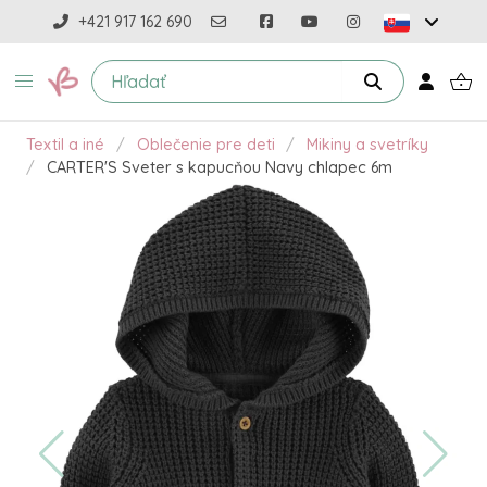
+421 917 162 690
Textil a iné
Oblečenie pre deti
Mikiny a svetríky
CARTER'S Sveter s kapucňou Navy chlapec 6m