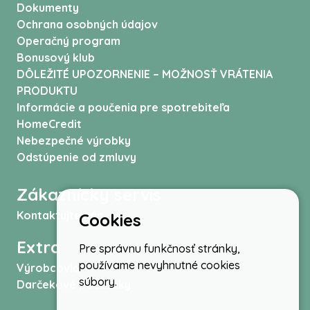
Dokumenty
Ochrana osobných údajov
Operačný program
Bonusový klub
DÔLEŽITÉ UPOZORNENIE – MOŽNOSŤ VRÁTENIA
PRODUKTU
Informácie a poučenia pre spotrebiteľa
HomeCredit
Nebezpečné výrobky
Odstúpenie od zmluvy
Zákaznícky servis
Kontaktujte nás
Cookies
Extra
Pre správnu funkčnosť stránky,
používame nevyhnutné cookies
Výrobcovia
súbory.
Darčekové poukážky