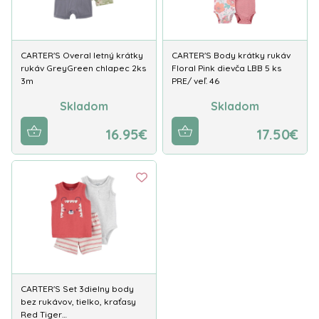
CARTER'S Overal letný krátky
CARTER'S Body krátky rukáv
rukáv GreyGreen chlapec 2ks
Floral Pink dievča LBB 5 ks
3m
PRE/ veľ. 46
Skladom
Skladom
16.95€
17.50€
CARTER'S Set 3dielny body
bez rukávov, tielko, kraťasy
Red Tiger…