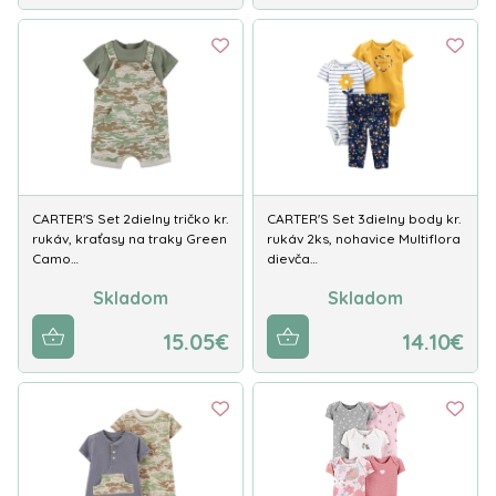
CARTER'S Set 2dielny tričko kr.
CARTER'S Set 3dielny body kr.
rukáv, kraťasy na traky Green
rukáv 2ks, nohavice Multiflora
Camo…
dievča…
Skladom
Skladom
15.05€
14.10€