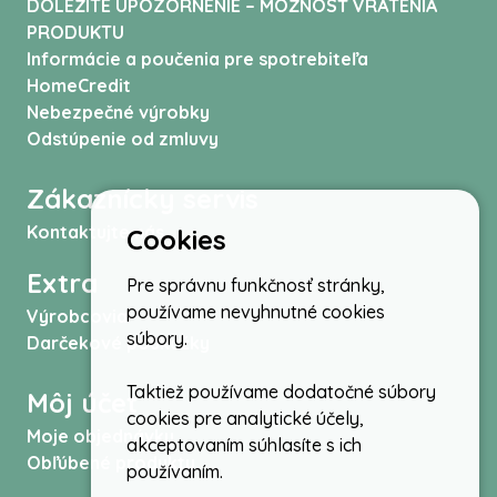
DÔLEŽITÉ UPOZORNENIE – MOŽNOSŤ VRÁTENIA
PRODUKTU
Informácie a poučenia pre spotrebiteľa
HomeCredit
Nebezpečné výrobky
Odstúpenie od zmluvy
Zákaznícky servis
Kontaktujte nás
Cookies
Extra
Pre správnu funkčnosť stránky,
používame nevyhnutné cookies
Výrobcovia
súbory.
Darčekové poukážky
Taktiež používame dodatočné súbory
Môj účet
cookies pre analytické účely,
Moje objednávky
akceptovaním súhlasíte s ich
Obľúbené produkty
používaním.