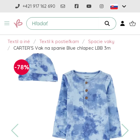
+421 917 162 690
Textil a iné
Textil k postieľkam
Spacie vaky
CARTER'S Vak na spanie Blue chlapec LBB 3m
-78%