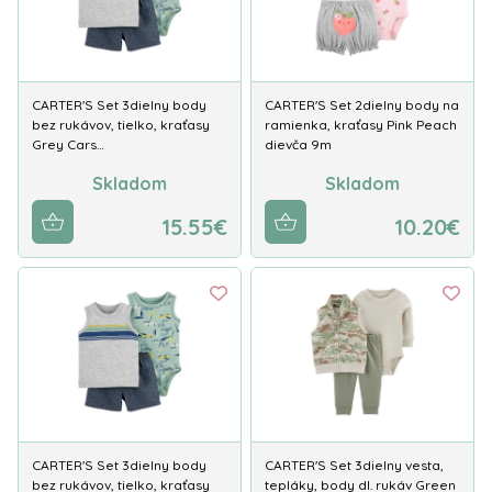
CARTER'S Set 3dielny body
CARTER'S Set 2dielny body na
bez rukávov, tielko, kraťasy
ramienka, kraťasy Pink Peach
Grey Cars…
dievča 9m
Skladom
Skladom
15.55€
10.20€
CARTER'S Set 3dielny body
CARTER'S Set 3dielny vesta,
bez rukávov, tielko, kraťasy
tepláky, body dl. rukáv Green