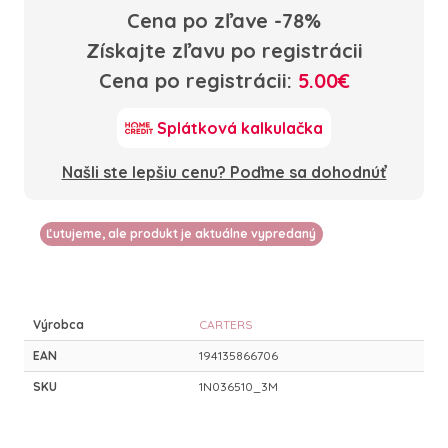
Cena po zľave -78%
Získajte zľavu po registrácii
Cena po registrácii:
5.00€
Splátková kalkulačka
Našli ste lepšiu cenu? Poďme sa dohodnúť
Ľutujeme, ale produkt je aktuálne vypredaný
Výrobca
CARTERS
EAN
194135866706
SKU
1N036510_3M