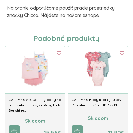
Na pranie odporúčame použiť pracie prostriedky
značky Chicco. Nájdete na našom eshope.
Podobné produkty
CARTER'S Set 3dielny body na
CARTER'S Body krátky rukáv
ramienka, tielko, kraťasy Pink
Pinkblue dievča LBB 3ks PRE
Sunshine…
Skladom
Skladom
15.55€
11.90€