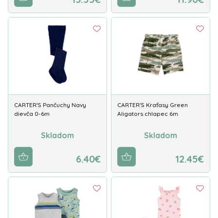
CARTER'S Pančuchy Navy
CARTER'S Kraťasy Green
dievča 0-6m
Aligators chlapec 6m
Skladom
Skladom
6.40€
12.45€