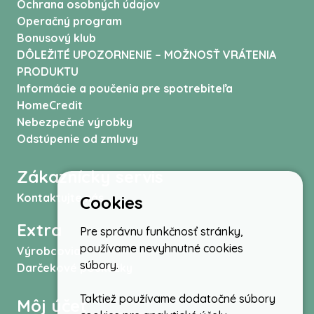
Ochrana osobných údajov
Operačný program
Bonusový klub
DÔLEŽITÉ UPOZORNENIE – MOŽNOSŤ VRÁTENIA
PRODUKTU
Informácie a poučenia pre spotrebiteľa
HomeCredit
Nebezpečné výrobky
Odstúpenie od zmluvy
Zákaznícky servis
Kontaktujte nás
Cookies
Extra
Pre správnu funkčnosť stránky,
používame nevyhnutné cookies
Výrobcovia
súbory.
Darčekové poukážky
Taktiež používame dodatočné súbory
Môj účet