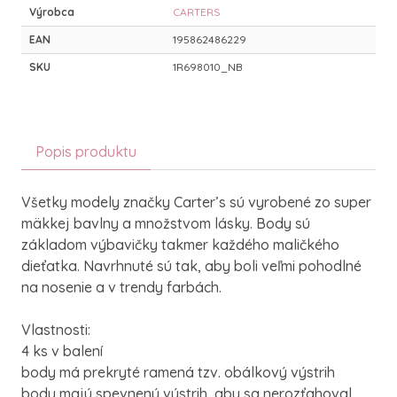
Výrobca
CARTERS
EAN
195862486229
SKU
1R698010_NB
Popis produktu
Všetky modely značky Carter’s sú vyrobené zo super
mäkkej bavlny a množstvom lásky. Body sú
základom výbavičky takmer každého maličkého
dieťatka. Navrhnuté sú tak, aby boli veľmi pohodlné
na nosenie a v trendy farbách.
Vlastnosti:
4 ks v balení
body má prekryté ramená tzv. obálkový výstrih
body majú spevnený výstrih, aby sa nerozťahoval