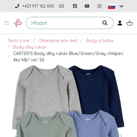
+421 917 162 690
Textil a iné
Oblečenie pre deti
Body a tielka
Body dlhý rukáv
CARTER'S Body dlhý rukáv Blue/Green/Gray chlapec
4ks NB/ veľ. 56