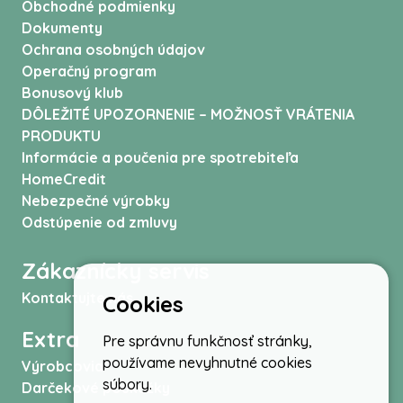
Obchodné podmienky
Dokumenty
Ochrana osobných údajov
Operačný program
Bonusový klub
DÔLEŽITÉ UPOZORNENIE – MOŽNOSŤ VRÁTENIA
PRODUKTU
Informácie a poučenia pre spotrebiteľa
HomeCredit
Nebezpečné výrobky
Odstúpenie od zmluvy
Zákaznícky servis
Kontaktujte nás
Cookies
Extra
Pre správnu funkčnosť stránky,
používame nevyhnutné cookies
Výrobcovia
súbory.
Darčekové poukážky