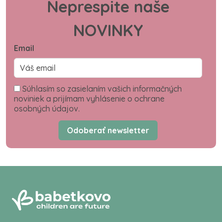
Neprespite naše
NOVINKY
Email
Súhlasím so zasielaním vašich informačných
noviniek a prijímam vyhlásenie o ochrane
osobných údajov.
Odoberať newsletter