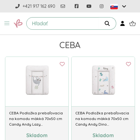
+421 917 162 690
CEBA
CEBA Podložka prebaľovacia
CEBA Podložka prebaľovacia
na komodu mäkká 70x50 cm
na komodu mäkká 70x50 cm
Candy Andy Lazy…
Candy Andy Dino…
Skladom
Skladom