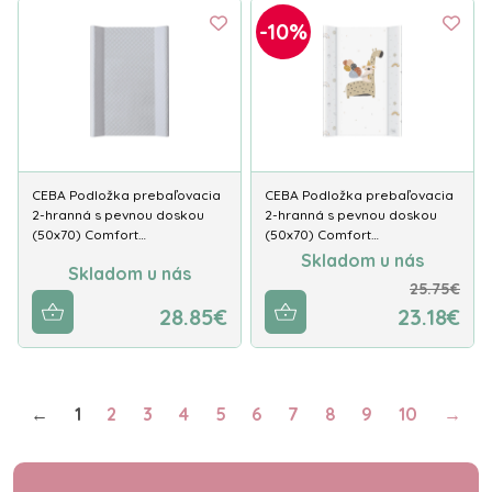
-10%
CEBA Podložka prebaľovacia
CEBA Podložka prebaľovacia
2-hranná s pevnou doskou
2-hranná s pevnou doskou
(50x70) Comfort…
(50x70) Comfort…
Skladom u nás
Skladom u nás
25.75€
28.85€
23.18€
←
1
2
3
4
5
6
7
8
9
10
→