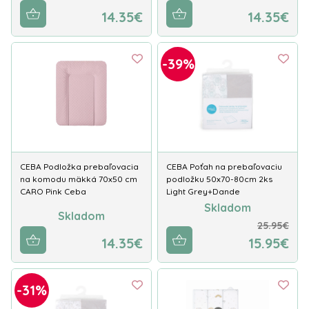
14.35€
14.35€
-39%
CEBA Podložka prebaľovacia
CEBA Poťah na prebaľovaciu
na komodu mäkká 70x50 cm
podložku 50x70-80cm 2ks
CARO Pink Ceba
Light Grey+Dande
Skladom
Skladom
25.95€
14.35€
15.95€
-31%