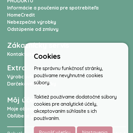
PRODUKTU
Informácie a poučenia pre spotrebiteľa
HomeCredit
Nebezpečné výrobky
Odstúpenie od zmluvy
Zákaznícky servis
Kontaktujte nás
Cookies
Extra
Pre správnu funkčnosť stránky,
používame nevyhnutné cookies
Výrobcovia
súbory.
Darčekové poukážky
Taktiež používame dodatočné súbory
Môj účet
cookies pre analytické účely,
Moje objednávky
akceptovaním súhlasíte s ich
Obľúbené produkty
používaním.
Povoliť všetky
Nastavenia