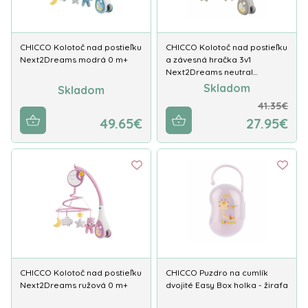
CHICCO Kolotoč nad postieľku
CHICCO Kolotoč nad postieľku
Next2Dreams modrá 0 m+
a závesná hračka 3v1
Next2Dreams neutral…
Skladom
Skladom
41.35€
49.65€
27.95€
CHICCO Kolotoč nad postieľku
CHICCO Puzdro na cumlík
Next2Dreams ružová 0 m+
dvojité Easy Box holka - žirafa