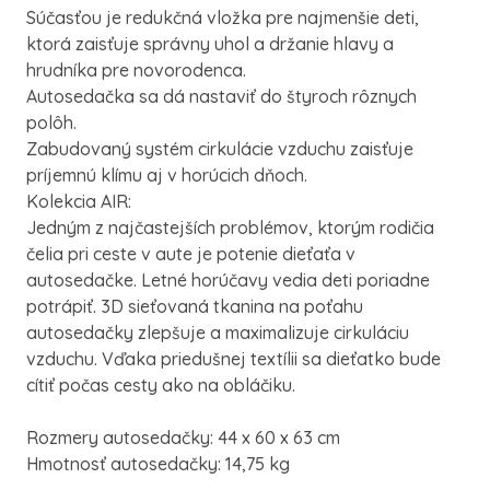
Súčasťou je redukčná vložka pre najmenšie deti,
ktorá zaisťuje správny uhol a držanie hlavy a
hrudníka pre novorodenca.
Autosedačka sa dá nastaviť do štyroch rôznych
polôh.
Zabudovaný systém cirkulácie vzduchu zaisťuje
príjemnú klímu aj v horúcich dňoch.
Kolekcia AIR:
Jedným z najčastejších problémov, ktorým rodičia
čelia pri ceste v aute je potenie dieťaťa v
autosedačke. Letné horúčavy vedia deti poriadne
potrápiť. 3D sieťovaná tkanina na poťahu
autosedačky zlepšuje a maximalizuje cirkuláciu
vzduchu. Vďaka priedušnej textílii sa dieťatko bude
cítiť počas cesty ako na obláčiku.
Rozmery autosedačky: 44 x 60 x 63 cm
Hmotnosť autosedačky: 14,75 kg