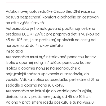
Vďaka novej autosedačke Chicco Seat2Fit i-size sa
posúva bezpečnosť, komfort a pohodlie pri cestovaní
na ešte vyššiu úroveň!
Autosedačka je homologovaná podľa najnovšieho
predpisu ECE R 129/03 pre preprava detí s výškou od
45 do 105 cm, je to perfektný spoločník na cesty od
narodenia až do 4 rokov dieťaťa.
Inštalácia
Autosedačka musí byť inštalovaná pomocou kotiev
Isofix a opornej nohy. Inštalácia pomocou kotiev
Isofixu a opornej nohy je najjednoduchší a
najrýchlejší spôsob upevnenia autosedačky do
vozidla. Vďaka isofixu autosedačka perfektne drží na
sedadle a oporná noha ju ukotví.
Autosedačka sa inštaluje do vozidla podľa výšky
dieťaťa, a to v protismere jazdy od 45 do 105 cm.
Poloha v proti smere jazdy poskytuje tú najvyššiu