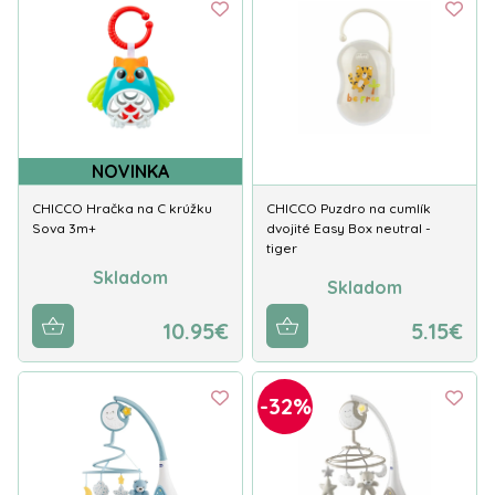
NOVINKA
CHICCO Hračka na C krúžku
CHICCO Puzdro na cumlík
Sova 3m+
dvojité Easy Box neutral -
tiger
Skladom
Skladom
10.95€
5.15€
-32%