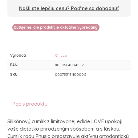
Našli ste lepšiu cenu? Poďme sa dohodnúť
Ľutujeme, ale produkt je aktuálne vypredaný
Výrobca
Chicco
EAN
8058664094882
SKU
00073313110000G
Popis produktu
Silikónový cumlík z limitovanej edície LOVE upokojí
vaše dieťatko prirodzeným spôsobom a s láskou.
Cumlík rady Physio predstavuje aktívny ortodontický