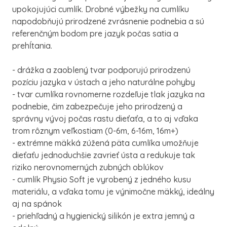
upokojujúci cumlík. Drobné výbežky na cumlíku
napodobňujú prirodzené zvrásnenie podnebia a sú
referenčným bodom pre jazyk počas satia a
prehĺtania.
- drážka a zaoblený tvar podporujú prirodzenú
pozíciu jazyka v ústach a jeho naturálne pohyby
- tvar cumlíka rovnomerne rozdeľuje tlak jazyka na
podnebie, čim zabezpečuje jeho prirodzený a
správny vývoj počas rastu dieťaťa, a to aj vďaka
trom rôznym veľkostiam (0-6m, 6-16m, 16m+)
- extrémne mäkká zúžená päta cumlíka umožňuje
dieťaťu jednoduchšie zavrieť ústa a redukuje tak
riziko nerovnomerných zubných oblúkov
- cumlík Physio Soft je vyrobený z jedného kusu
materiálu, a vďaka tomu je výnimočne mäkký, ideálny
aj na spánok
- priehľadný a hygienický silikón je extra jemný a