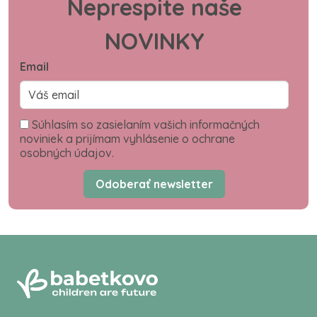
Neprespite naše
NOVINKY
Email
Súhlasím so zasielaním vašich informačných
noviniek a prijímam vyhlásenie o ochrane
osobných údajov.
Odoberať newsletter