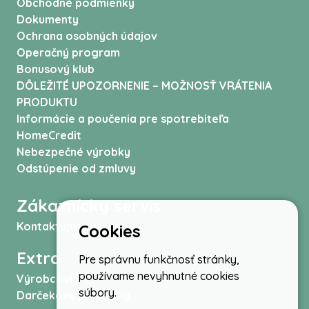
Obchodné podmienky
Dokumenty
Ochrana osobných údajov
Operačný program
Bonusový klub
DÔLEŽITÉ UPOZORNENIE – MOŽNOSŤ VRÁTENIA
PRODUKTU
Informácie a poučenia pre spotrebiteľa
HomeCredit
Nebezpečné výrobky
Odstúpenie od zmluvy
Zákaznícky servis
Kontaktujte nás
Cookies
Extra
Pre správnu funkčnosť stránky,
používame nevyhnutné cookies
Výrobcovia
súbory.
Darčekové poukážky