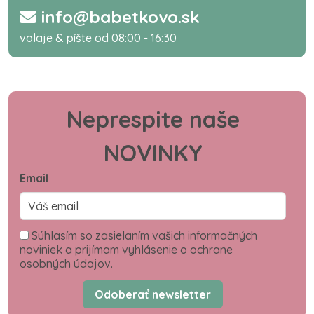
info@babetkovo.sk
volaje & píšte od 08:00 - 16:30
Neprespite naše
NOVINKY
Email
Súhlasím so zasielaním vašich informačných
noviniek a prijímam vyhlásenie o ochrane
osobných údajov.
Odoberať newsletter