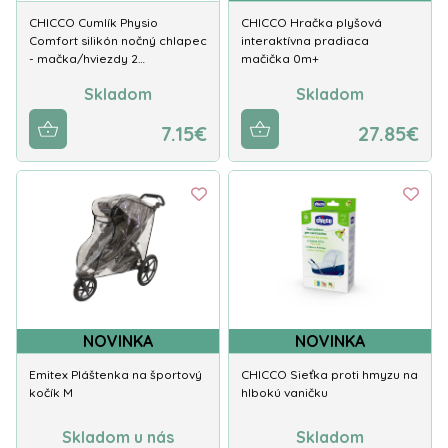
CHICCO Cumlík Physio
CHICCO Hračka plyšová
Comfort silikón nočný chlapec
interaktívna pradiaca
- mačka/hviezdy 2…
mačička 0m+
Skladom
Skladom
7.15€
27.85€
NOVINKA
NOVINKA
Emitex Pláštenka na športový
CHICCO Sieťka proti hmyzu na
kočík M
hlbokú vaničku
Skladom u nás
Skladom