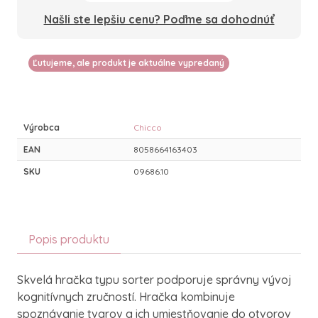
Našli ste lepšiu cenu? Poďme sa dohodnúť
Ľutujeme, ale produkt je aktuálne vypredaný
Výrobca
Chicco
EAN
8058664163403
SKU
09686.10
Popis produktu
Skvelá hračka typu sorter podporuje správny vývoj
kognitívnych zručností. Hračka kombinuje
spoznávanie tvarov a ich umiestňovanie do otvorov