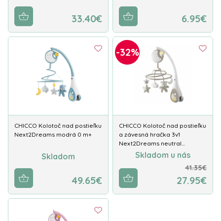
33.40€
6.95€
-32%
CHICCO Kolotoč nad postieľku
CHICCO Kolotoč nad postieľku
Next2Dreams modrá 0 m+
a závesná hračka 3v1
Next2Dreams neutral…
Skladom u nás
Skladom
41.35€
49.65€
27.95€