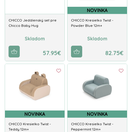
NOVINKA
CHICCO Jedálenský set pre
CHICCO Kresielko Twist -
Chicco Baby Hug
Powder Blue 12m+
Skladom
Skladom
57.95€
82.75€
NOVINKA
NOVINKA
CHICCO Kresielko Twist -
CHICCO Kresielko Twist -
Teddy 12m+
Peppermint 12m+