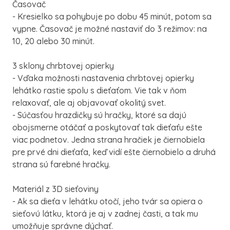
Časovač
- Kresielko sa pohybuje po dobu 45 minút, potom sa
vypne. Časovač je možné nastaviť do 3 režimov: na
10, 20 alebo 30 minút.
3 sklony chrbtovej opierky
- Vďaka možnosti nastavenia chrbtovej opierky
lehátko rastie spolu s dieťaťom. Vie tak v ňom
relaxovať, ale aj objavovať okolitý svet.
- Súčasťou hrazdičky sú hračky, ktoré sa dajú
obojsmerne otáčať a poskytovať tak dieťaťu ešte
viac podnetov. Jedna strana hračiek je čiernobiela
pre prvé dni dieťaťa, keď vidí ešte čiernobielo a druhá
strana sú farebné hračky.
Materiál z 3D sieťoviny
- Ak sa dieťa v lehátku otočí, jeho tvár sa opiera o
sieťovú látku, ktorá je aj v zadnej časti, a tak mu
umožňuje správne dýchať.