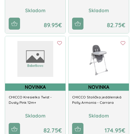
Skladom
Skladom
89.95€
82.75€
NOVINKA
NOVINKA
CHICCO Kresielko Twist -
CHICCO Stolička jedálenská
Dusty Pink 12m+
Polly Armonia - Carrara
Skladom
Skladom
82.75€
174.95€