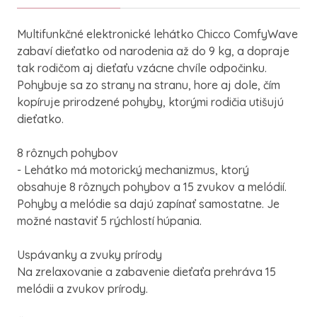
Multifunkčné elektronické lehátko Chicco ComfyWave
zabaví dieťatko od narodenia až do 9 kg, a dopraje
tak rodičom aj dieťaťu vzácne chvíle odpočinku.
Pohybuje sa zo strany na stranu, hore aj dole, čím
kopíruje prirodzené pohyby, ktorými rodičia utišujú
dieťatko.
8 rôznych pohybov
- Lehátko má motorický mechanizmus, ktorý
obsahuje 8 rôznych pohybov a 15 zvukov a melódií.
Pohyby a melódie sa dajú zapínať samostatne. Je
možné nastaviť 5 rýchlostí húpania.
Uspávanky a zvuky prírody
Na zrelaxovanie a zabavenie dieťaťa prehráva 15
melódii a zvukov prírody.