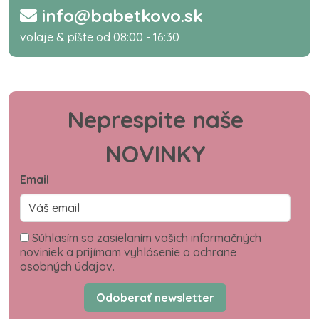
info@babetkovo.sk
volaje & píšte od 08:00 - 16:30
Neprespite naše
NOVINKY
Email
Súhlasím so zasielaním vašich informačných
noviniek a prijímam vyhlásenie o ochrane
osobných údajov.
Odoberať newsletter