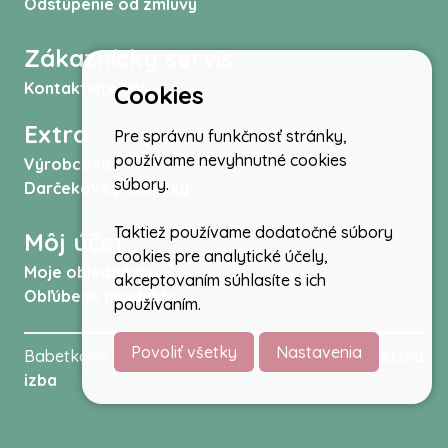
Odstúpenie od zmluvy
Zákaznícky servis
Kontaktujte nás
Cookies
Extra
Pre správnu funkčnosť stránky,
používame nevyhnutné cookies
Výrobcovia
súbory.
Darčekové poukážky
Taktiež používame dodatočné súbory
Môj účet
cookies pre analytické účely,
Moje objednávky
akceptovaním súhlasíte s ich
Obľúbené produkty
používaním.
Povoliť všetky
Nastavenia
Babetkovo.sk © 2026 -
Kočíky
,
autosedačky
,
Detská
izba