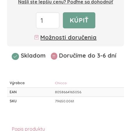
Našli ste lepšiu cenu? Poďme sa dohodnúť
KÚPIŤ
Možnosti doručenia
Skladom
Doručíme do 3-6 dní
Výrobca
Chicco
EAN
8058664165056
SKU
79650.0061
Popis produktu