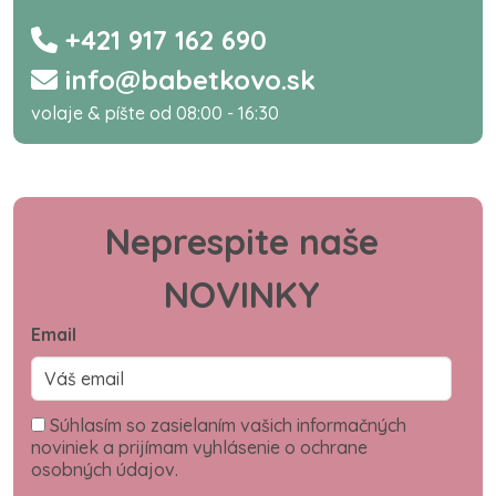
+421 917 162 690
info@babetkovo.sk
volaje & píšte od 08:00 - 16:30
Neprespite naše
NOVINKY
Email
Súhlasím so zasielaním vašich informačných
noviniek a prijímam vyhlásenie o ochrane
osobných údajov.