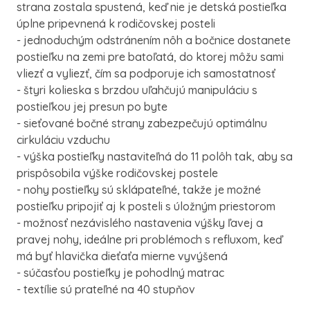
strana zostala spustená, keď nie je detská postieľka
úplne pripevnená k rodičovskej posteli
- jednoduchým odstránením nôh a bočnice dostanete
postieľku na zemi pre batoľatá, do ktorej môžu sami
vliezť a vyliezť, čím sa podporuje ich samostatnosť
- štyri kolieska s brzdou uľahčujú manipuláciu s
postieľkou jej presun po byte
- sieťované bočné strany zabezpečujú optimálnu
cirkuláciu vzduchu
- výška postieľky nastaviteľná do 11 polôh tak, aby sa
prispôsobila výške rodičovskej postele
- nohy postieľky sú sklápateľné, takže je možné
postieľku pripojiť aj k posteli s úložným priestorom
- možnosť nezávislého nastavenia výšky ľavej a
pravej nohy, ideálne pri problémoch s refluxom, keď
má byť hlavička dieťaťa mierne vyvýšená
- súčasťou postieľky je pohodlný matrac
- textílie sú prateľné na 40 stupňov