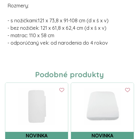
Rozmery:
- s nožičkami:121 x 73,8 x 91-108 cm (d x š x v)
- bez nožičiek: 121 x 61,8 x 62,4 cm (d x š x v)
- matrac: 110 x 58 cm
- odporúčaný vek: od narodenia do 4 rokov
Podobné produkty
NOVINKA
NOVINKA