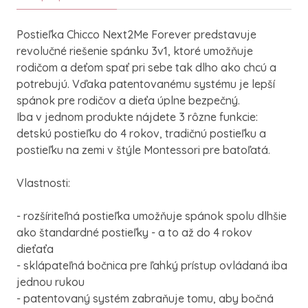
Postieľka Chicco Next2Me Forever predstavuje
revolučné riešenie spánku 3v1, ktoré umožňuje
rodičom a deťom spať pri sebe tak dlho ako chcú a
potrebujú. Vďaka patentovanému systému je lepší
spánok pre rodičov a dieťa úplne bezpečný.
Iba v jednom produkte nájdete 3 rôzne funkcie:
detskú postieľku do 4 rokov, tradičnú postieľku a
postieľku na zemi v štýle Montessori pre batoľatá.
Vlastnosti:
- rozšíriteľná postieľka umožňuje spánok spolu dlhšie
ako štandardné postieľky - a to až do 4 rokov
dieťaťa
- sklápateľná bočnica pre ľahký prístup ovládaná iba
jednou rukou
- patentovaný systém zabraňuje tomu, aby bočná