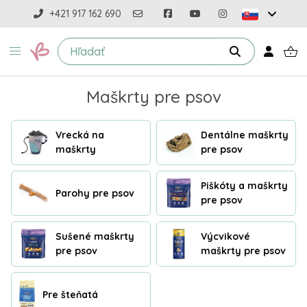
+421 917 162 690
Maškrty pre psov
Vrecká na
Dentálne maškrty
maškrty
pre psov
Piškóty a maškrty
Parohy pre psov
pre psov
Sušené maškrty
Výcvikové
pre psov
maškrty pre psov
Pre šteňatá