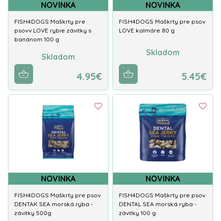
NOVINKA
NOVINKA
FISH4DOGS Maškrty pre
FISH4DOGS Maškrty pre psov
psovv LOVE rybie závitky s
LOVE kalmáre 80 g
banánom 100 g
Skladom
Skladom
4.95€
5.45€
NOVINKA
NOVINKA
FISH4DOGS Maškrty pre psov
FISH4DOGS Maškrty pre psov
DENTAK SEA morská ryba -
DENTAL SEA morská ryba -
závitky 500g
závitky 100 g