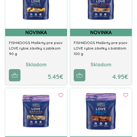
NOVINKA
NOVINKA
FISH4DOGS Maškrty pre psov
FISH4DOGS Maškrty pre psov
LOVE rybie závitky s jablkom
LOVE rybie závitky s batátom
90 g
100 g
Skladom
Skladom
5.45€
4.95€