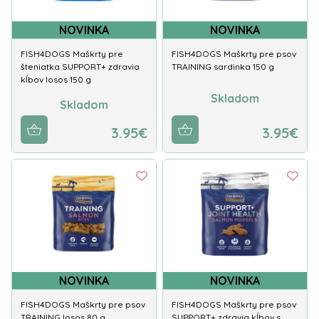
NOVINKA
NOVINKA
FISH4DOGS Maškrty pre
FISH4DOGS Maškrty pre psov
šteniatka SUPPORT+ zdravia
TRAINING sardinka 150 g
kĺbov losos 150 g
Skladom
Skladom
3.95€
3.95€
NOVINKA
NOVINKA
FISH4DOGS Maškrty pre psov
FISH4DOGS Maškrty pre psov
TRAINING losos 80 g
SUPPORT+ zdravia kĺbov s