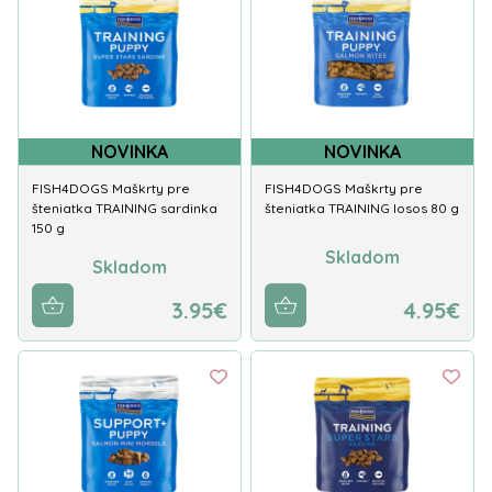
NOVINKA
NOVINKA
FISH4DOGS Maškrty pre
FISH4DOGS Maškrty pre
šteniatka TRAINING sardinka
šteniatka TRAINING losos 80 g
150 g
Skladom
Skladom
3.95€
4.95€