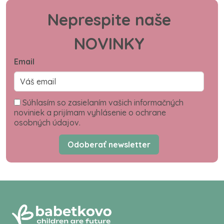
Neprespite naše
NOVINKY
Email
Súhlasím so zasielaním vašich informačných
noviniek a prijímam vyhlásenie o ochrane
osobných údajov.
Odoberať newsletter