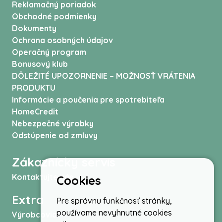
Reklamačný poriadok
Obchodné podmienky
Dokumenty
Ochrana osobných údajov
Operačný program
Bonusový klub
DÔLEŽITÉ UPOZORNENIE – MOŽNOSŤ VRÁTENIA
PRODUKTU
Informácie a poučenia pre spotrebiteľa
HomeCredit
Nebezpečné výrobky
Odstúpenie od zmluvy
Zákaznícky servis
Kontaktujte nás
Cookies
Extra
Pre správnu funkčnosť stránky,
používame nevyhnutné cookies
Výrobcovia