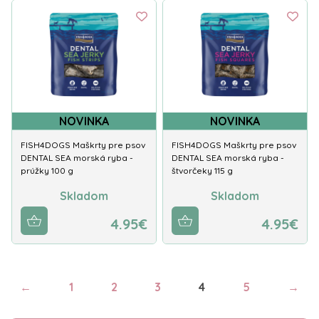
NOVINKA
NOVINKA
FISH4DOGS Maškrty pre psov
FISH4DOGS Maškrty pre psov
DENTAL SEA morská ryba -
DENTAL SEA morská ryba -
prúžky 100 g
štvorčeky 115 g
Skladom
Skladom
4.95€
4.95€
←
1
2
3
4
5
→