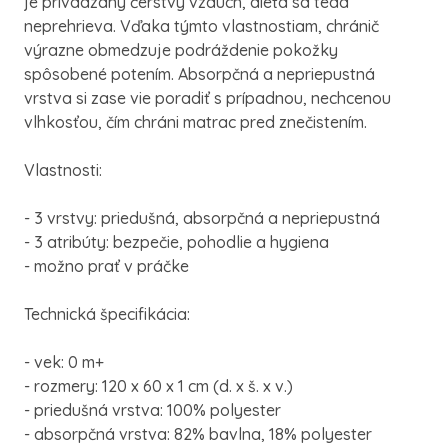
je privádzaný čerstvý vzduch, dieťa sa teda
neprehrieva. Vďaka týmto vlastnostiam, chránič
výrazne obmedzuje podráždenie pokožky
spôsobené potením. Absorpčná a nepriepustná
vrstva si zase vie poradiť s prípadnou, nechcenou
vlhkosťou, čím chráni matrac pred znečistením.
Vlastnosti:
- 3 vrstvy: priedušná, absorpčná a nepriepustná
- 3 atribúty: bezpečie, pohodlie a hygiena
- možno prať v práčke
Technická špecifikácia:
- vek: 0 m+
- rozmery: 120 x 60 x 1 cm (d. x š. x v.)
- priedušná vrstva: 100% polyester
- absorpčná vrstva: 82% bavlna, 18% polyester