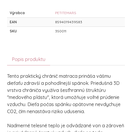
Výrobca
PETITEMARS
EAN
8594019439583
SKU
350011
Popis produktu
Tento praktický chránič matraca prináša vášmu
dieťaťu zdravší a pohodlnejší spánok. Priedušná 3D
vrstva chrániča využíva šesťhrannú štruktúru
"medového plástu", ktorá umožňuje voľné prúdenie
vzduchu. Dieťa počas spánku opätovne nevdychuje
CO2, čím nenastáva riziko udusenia.
Nadmerné telesné teplo je odvádzané von a zároveň