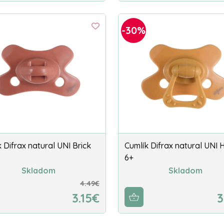
-30%
 Difrax natural UNI Brick
Cumlík Difrax natural UNI
6+
Skladom
Skladom
4.49€
3.15€
3