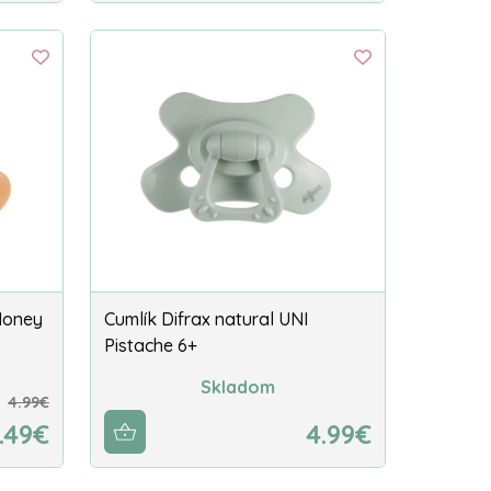
 Honey
Cumlík Difrax natural UNI
Pistache 6+
Skladom
4.99€
.49€
4.99€