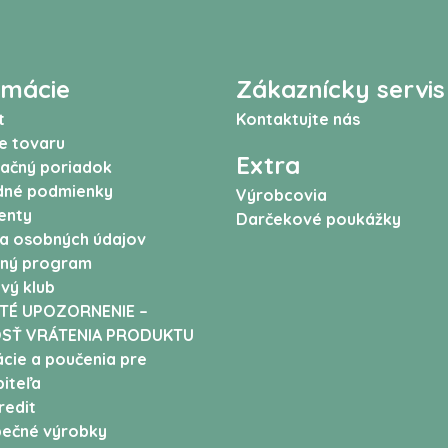
rmácie
Zákaznícky servis
t
Kontaktujte nás
e tovaru
Extra
ačný poriadok
né podmienky
Výrobcovia
enty
Darčekové poukážky
a osobných údajov
ný program
vý klub
TÉ UPOZORNENIE –
SŤ VRÁTENIA PRODUKTU
cie a poučenia pre
iteľa
edit
ečné výrobky