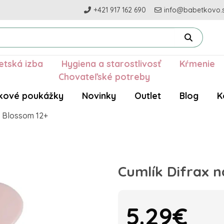
+421 917 162 690
info@babetkovo.
etská izba
Hygiena a starostlivosť
Kŕmenie
Chovateľské potreby
kové poukážky
Novinky
Outlet
Blog
K
I Blossom 12+
Cumlík Difrax n
5.29€