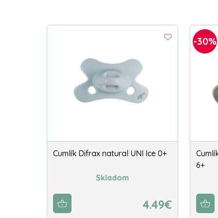
-30%
Cumlík Difrax natural UNI Ice 0+
Cumlík
6+
Skladom
4.49€