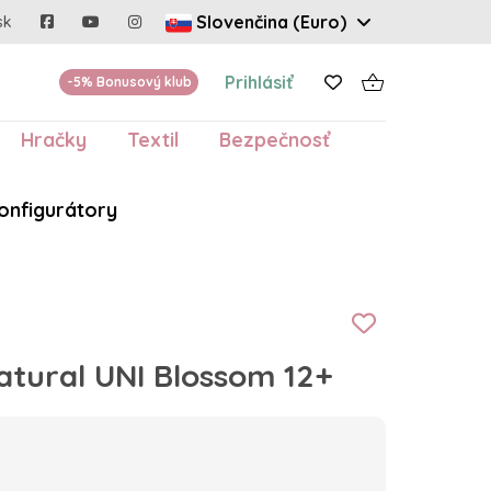
Slovenčina (Euro)
sk
Prihlásiť
-5% Bonusový klub
Hračky
Textil
Bezpečnosť
onfigurátory
atural UNI Blossom 12+