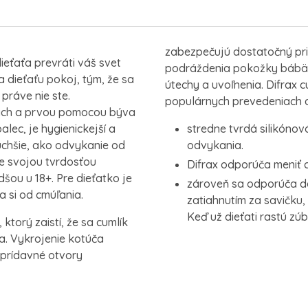
zabezpečujú dostatočný pr
ieťaťa prevráti váš svet
podráždenia pokožky bábätk
 dieťaťu pokoj, tým, že sa
útechy a uvoľnenia. Difrax 
 práve nie ste.
populárnych prevedeniach a
nách a prvou pomocou býva
alec, je hygienickejší a
stredne tvrdá silikónov
uchšie, ako odvykanie od
odvykania.
e svojou tvrdosťou
Difrax odporúča meniť 
ou u 18+. Pre dieťatko je
zároveň sa odporúča d
 si od cmúľania.
zatiahnutím za savičku,
Keď už dieťati rastú zúb
ktorý zaistí, že sa cumlík
a. Vykrojenie kotúča
prídavné otvory