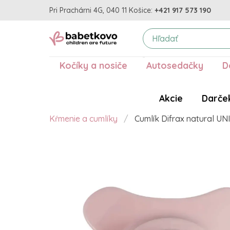
Pri Prachárni 4G, 040 11 Košice:
+421 917 573 190
Kočíky a nosiče
Autosedačky
D
Akcie
Darče
Kŕmenie a cumlíky
Cumlík Difrax natural UN