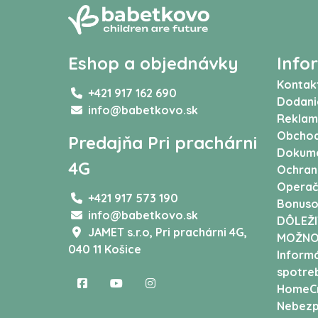
Eshop a objednávky
Info
Kontak
+421 917 162 690
Dodani
info@babetkovo.sk
Reklam
Obchod
Predajňa Pri prachárni
Dokum
4G
Ochran
Operač
+421 917 573 190
Bonuso
info@babetkovo.sk
DÔLEŽI
JAMET s.r.o,
Pri prachárni 4G,
MOŽNO
040 11 Košice
Informá
spotreb
HomeCr
Nebezp