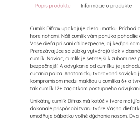
Popis produktu
Informácie o produkte
Cumlík Difrax upokojuje dieťa i matku. Príchod d
hore nohami. Náš cumlík vám ponúka pohodlie a
Vaše dieťa pri saní cíti bezpečne, aj keď pri ňom
Prerezávajúce sa zúbky vytvárajú tlak v ďas
cumlík. Naviac, cumlík je šetrnejší k zubom než p
bezpečnejší. A odvykanie od cumlíku je jednod
cucania palca. Anatomicky tvarovaná savička j
kompromisom medzi mäkšou u cumlíka 6+ a tvrdš
tak cumlík 12+ začiatkom postupného odvykania
Unikátny cumlík Difrax má kotúč v tvare motýľa, 
dokonale prispôsobí tvaru tváre Vášho dieťatk
umožňuje bábätku voľné dýchanie nosom. Dva 