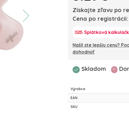
Získajte zľavu po re
Cena po registrácii
Splátková kalkulač
Našli ste lepšiu cenu? P
dohodnúť
Skladom
Dor
Výrobca
EAN
SKU