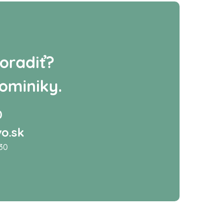
oradiť?
ominiky.
0
o.sk
:30