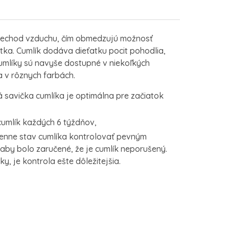
iechod vzduchu, čím obmedzujú možnosť
a. Cumlík dodáva dieťatku pocit pohodlia,
cumlíky sú navyše dostupné v niekoľkých
 v rôznych farbách.
á savička cumlíka je optimálna pre začiatok
cumlík každých 6 týždňov,
enne stav cumlíka kontrolovať pevným
 aby bolo zaručené, že je cumlík neporušený.
ky, je kontrola ešte dôležitejšia.