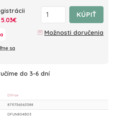
gistrácii
KÚPIŤ
:
5.03€
Možnosti doručenia
ka
oďme sa
učíme do 3-6 dní
Difrax
8711736563388
DFUN804B03