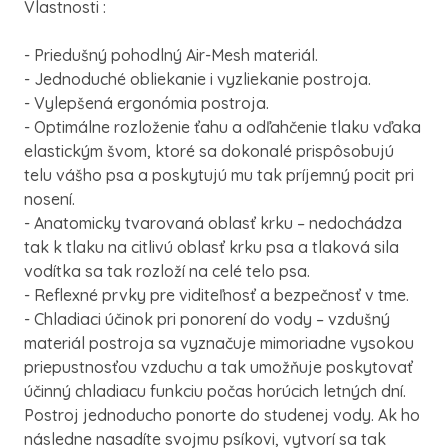
Vlastnosti :
- Priedušný pohodlný Air-Mesh materiál.
- Jednoduché obliekanie i vyzliekanie postroja.
- Vylepšená ergonómia postroja.
- Optimálne rozloženie ťahu a odľahčenie tlaku vďaka
elastickým švom, ktoré sa dokonalé prispôsobujú
telu vášho psa a poskytujú mu tak príjemný pocit pri
nosení.
- Anatomicky tvarovaná oblasť krku – nedochádza
tak k tlaku na citlivú oblasť krku psa a tlaková sila
vodítka sa tak rozloží na celé telo psa.
- Reflexné prvky pre viditeľnosť a bezpečnosť v tme.
- Chladiaci účinok pri ponorení do vody – vzdušný
materiál postroja sa vyznačuje mimoriadne vysokou
priepustnosťou vzduchu a tak umožňuje poskytovať
účinný chladiacu funkciu počas horúcich letných dní.
Postroj jednoducho ponorte do studenej vody. Ak ho
následne nasadíte svojmu psíkovi, vytvorí sa tak