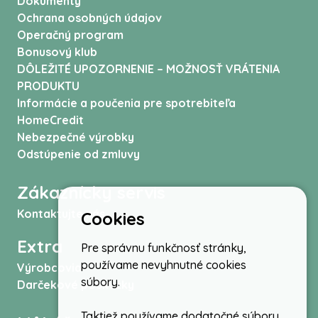
Dokumenty
Ochrana osobných údajov
Operačný program
Bonusový klub
DÔLEŽITÉ UPOZORNENIE – MOŽNOSŤ VRÁTENIA
PRODUKTU
Informácie a poučenia pre spotrebiteľa
HomeCredit
Nebezpečné výrobky
Odstúpenie od zmluvy
Zákaznícky servis
Kontaktujte nás
Cookies
Extra
Pre správnu funkčnosť stránky,
používame nevyhnutné cookies
Výrobcovia
súbory.
Darčekové poukážky
Taktiež používame dodatočné súbory