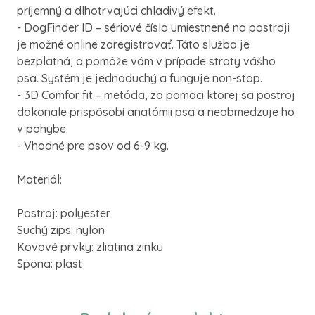
príjemný a dlhotrvajúci chladivý efekt.
- DogFinder ID – sériové číslo umiestnené na postroji
je možné online zaregistrovať. Táto služba je
bezplatná, a pomôže vám v prípade straty vášho
psa. Systém je jednoduchý a funguje non-stop.
- 3D Comfor fit – metóda, za pomoci ktorej sa postroj
dokonale prispôsobí anatómii psa a neobmedzuje ho
v pohybe.
- Vhodné pre psov od 6-9 kg.
Materiál:
Postroj: polyester
Suchý zips: nylon
Kovové prvky: zliatina zinku
Spona: plast