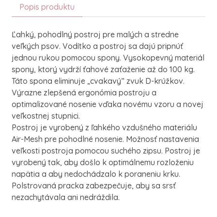
Popis produktu
Ľahký, pohodlný postroj pre malých a stredne
veľkých psov. Vodítko a postroj sa dajú pripnúť
jednou rukou pomocou spony. Vysokopevný materiál
spony, ktorý vydrží ťahové zaťaženie až do 100 kg.
Táto spona eliminuje „cvakavý“ zvuk D-krúžkov.
Výrazne zlepšená ergonómia postroju a
optimalizované nosenie vďaka novému vzoru a novej
veľkostnej stupnici.
Postroj je vyrobený z ľahkého vzdušného materiálu
Air-Mesh pre pohodlné nosenie. Možnosť nastavenia
veľkosti postroja pomocou suchého zipsu. Postroj je
vyrobený tak, aby došlo k optimálnemu rozloženiu
napätia a aby nedochádzalo k poraneniu krku.
Polstrovaná pracka zabezpečuje, aby sa srsť
nezachytávala ani nedráždila.