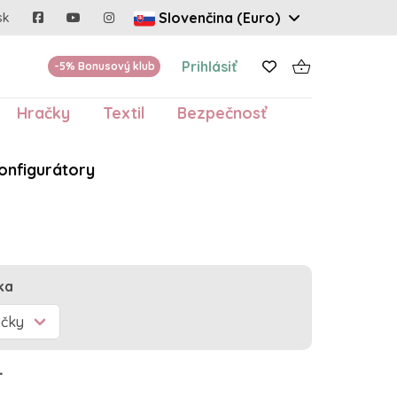
Slovenčina (Euro)
sk
Prihlásiť
-5% Bonusový klub
Hračky
Textil
Bezpečnosť
onfigurátory
ka
.