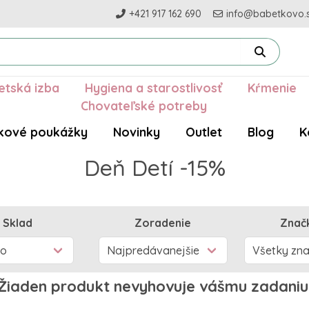
+421 917 162 690
info@babetkovo.
etská izba
Hygiena a starostlivosť
Kŕmenie
Chovateľské potreby
kové poukážky
Novinky
Outlet
Blog
K
Deň Detí -15%
Sklad
Zoradenie
Znač
Žiaden produkt nevyhovuje vášmu zadaniu