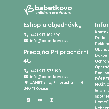
Eshop a objednávky
Info
Kontak
+421 917 162 690
Dodani
info@babetkovo.sk
Reklam
Obchod
Predajňa Pri prachárni
Dokum
4G
Ochran
Operač
+421 917 573 190
Bonuso
info@babetkovo.sk
DÔLEŽI
JAMET s.r.o,
Pri prachárni 4G,
MOŽNO
040 11 Košice
Informá
spotreb
HomeCr
Nebezp