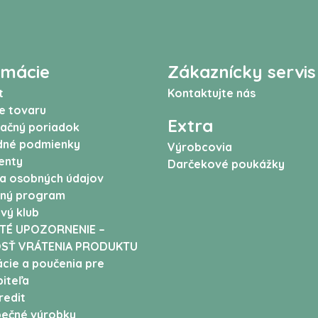
rmácie
Zákaznícky servis
t
Kontaktujte nás
e tovaru
Extra
ačný poriadok
né podmienky
Výrobcovia
enty
Darčekové poukážky
a osobných údajov
ný program
vý klub
TÉ UPOZORNENIE –
SŤ VRÁTENIA PRODUKTU
cie a poučenia pre
iteľa
edit
ečné výrobky