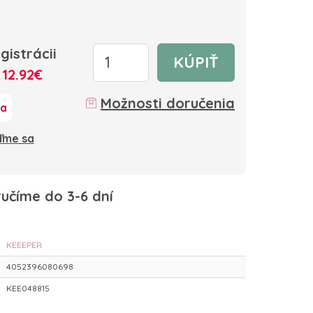
gistrácii
KÚPIŤ
:
12.92€
Možnosti doručenia
ka
oďme sa
učíme do 3-6 dní
KEEEPER
4052396080698
KEE048815