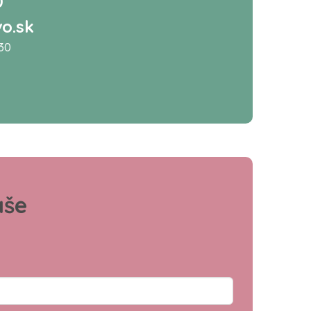
0
o.sk
:30
aše