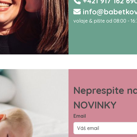
+421 917 162 69
info@babetkov
volaje & píšte od 08:00 - 16
Neprespite n
NOVINKY
Email