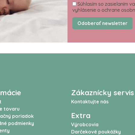
Súhlasím so zasielaním va
vyhlásenie o ochrane osobn
Odoberať newsletter
rmácie
Zákaznícky servis
t
Kontaktujte nás
e tovaru
Extra
ačný poriadok
né podmienky
Výrobcovia
enty
Darčekové poukážky