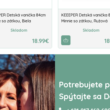
ER Detská vanička 84cm
KEEEPER Detská vanička 
 so zátkou, Biela
Minnie so zátkou, Ružová
Skladom
Skladom
18.99€
18
Potrebujete p
Spýtajte sa D