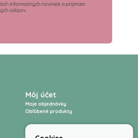
šich informačných noviniek a prijímam
ých údajov.
Môj účet
Moje objednávky
Obľúbené produkty