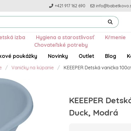
+421 917 162 690
info@babetkovo.
etská izba
Hygiena a starostlivosť
Kŕmenie
Chovateľské potreby
kové poukážky
Novinky
Outlet
Blog
K
e
Vaničky na kúpanie
KEEEPER Detská vanička 100cm
KEEEPER Detská
Duck, Modrá