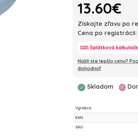
13.60€
Získajte zľavu po re
Cena po registrácii
Splátková kalkulač
Našli ste lepšiu cenu? P
dohodnúť
Skladom
Dor
Výrobca
EAN
SKU