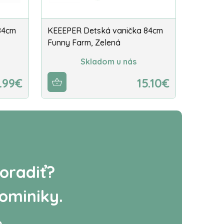
84cm
KEEEPER Detská vanička 84cm
Funny Farm, Zelená
Skladom u nás
.99€
15.10€
oradiť?
ominiky.