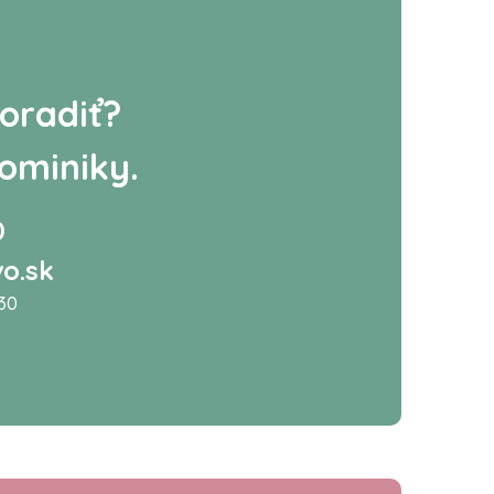
oradiť?
ominiky.
0
o.sk
:30