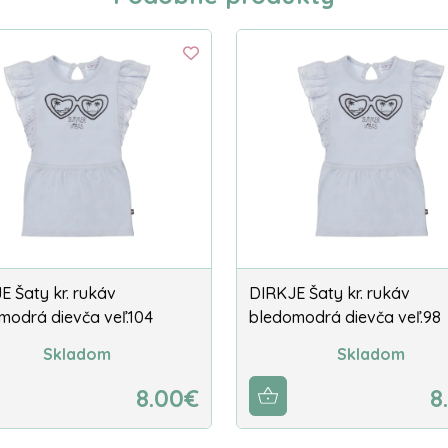
E Šaty kr. rukáv
DIRKJE Šaty kr. rukáv
modrá dievča veľ.104
bledomodrá dievča veľ.98
Skladom
Skladom
8.00€
8