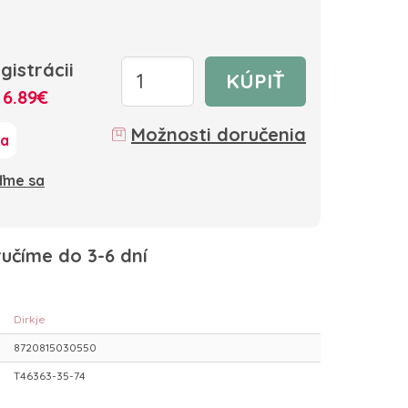
gistrácii
KÚPIŤ
:
6.89€
Možnosti doručenia
ka
oďme sa
učíme do 3-6 dní
Dirkje
8720815030550
T46363-35-74