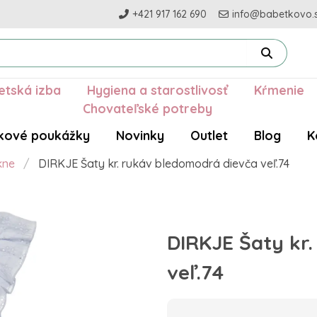
+421 917 162 690
info@babetkovo.
etská izba
Hygiena a starostlivosť
Kŕmenie
Chovateľské potreby
kové poukážky
Novinky
Outlet
Blog
K
kne
DIRKJE Šaty kr. rukáv bledomodrá dievča veľ.74
DIRKJE Šaty kr
veľ.74