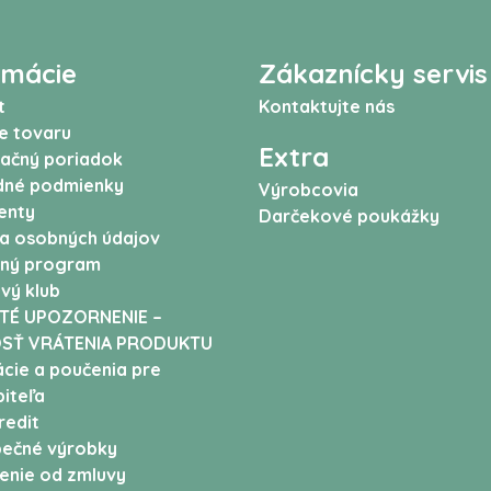
rmácie
Zákaznícky servis
t
Kontaktujte nás
e tovaru
Extra
ačný poriadok
né podmienky
Výrobcovia
enty
Darčekové poukážky
a osobných údajov
ný program
vý klub
TÉ UPOZORNENIE –
SŤ VRÁTENIA PRODUKTU
cie a poučenia pre
iteľa
edit
ečné výrobky
enie od zmluvy