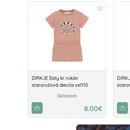
DIRKJE Šaty kr. rukáv
DIRKJ
staroružová dievča veľ.110
staro
Skladom
8.00€