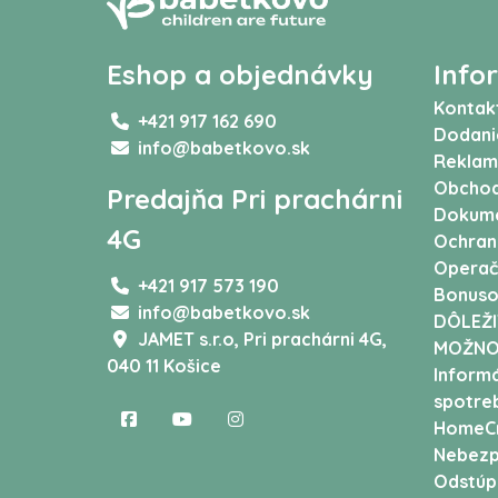
Eshop a objednávky
Info
Kontak
+421 917 162 690
Dodani
info@babetkovo.sk
Reklam
Obchod
Predajňa Pri prachárni
Dokum
4G
Ochran
Operač
+421 917 573 190
Bonuso
info@babetkovo.sk
DÔLEŽI
JAMET s.r.o,
Pri prachárni 4G,
MOŽNO
040 11 Košice
Informá
spotreb
HomeCr
Nebezp
Odstúp