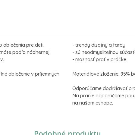
 oblečenia pre deti.
- trendy dizajny a farby
oznáte podľa nádhernej
- sú neodmysliteľnou súčas
v.
- možnosť prať v práčke
lné oblečenie v príjemných
Materiálové zloženie: 95% 
Odporúčame dodržiavať pra
Na pranie odporúčame použi
na našom eshope.
Podobné produkty