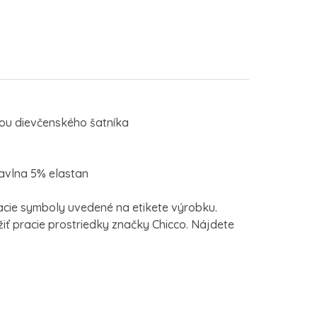
ťou dievčenského šatníka
bavlna 5% elastan
cie symboly uvedené na etikete výrobku.
ť pracie prostriedky značky Chicco. Nájdete