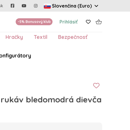
Slovenčina (Euro)
sk
Prihlásiť
-5% Bonusový klub
Hračky
Textil
Bezpečnosť
onfigurátory
. rukáv bledomodrá dievča