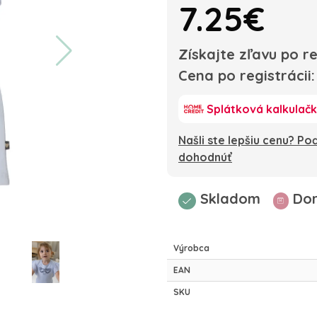
7.25€
Získajte zľavu po re
Cena po registrácii
Splátková kalkulač
Našli ste lepšiu cenu? P
dohodnúť
Skladom
Dor
Výrobca
EAN
SKU