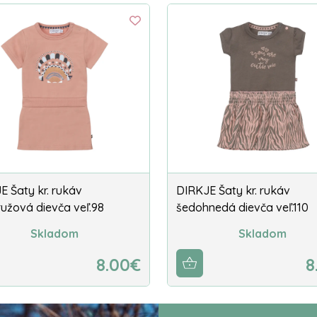
E Šaty kr. rukáv
DIRKJE Šaty kr. rukáv
ružová dievča veľ.98
šedohnedá dievča veľ.110
Skladom
Skladom
8.00€
8