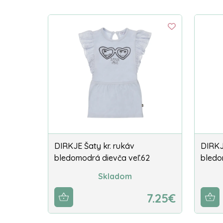
DIRKJE Šaty kr. rukáv
DIRKJ
bledomodrá dievča veľ.62
bledo
Skladom
7.25€