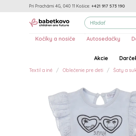
Pri Prachárni 4G, 040 11 Košice:
+421 917 573 190
Kočíky a nosiče
Autosedačky
D
Akcie
Darče
Textil a iné
Oblečenie pre deti
Šaty a su