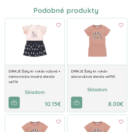
Podobné produkty
DIRKJE Šaty kr. rukáv ružová +
DIRKJE Šaty kr. rukáv
námornícka modrá dievča
staroružová dievča veľ.110
veľ.74
Skladom
Skladom
10.15€
8.00€