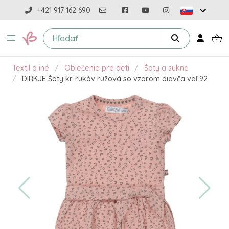
+421 917 162 690
Textil a iné
Oblečenie pre deti
Šaty a sukne
DIRKJE Šaty kr. rukáv ružová so vzorom dievča veľ.92