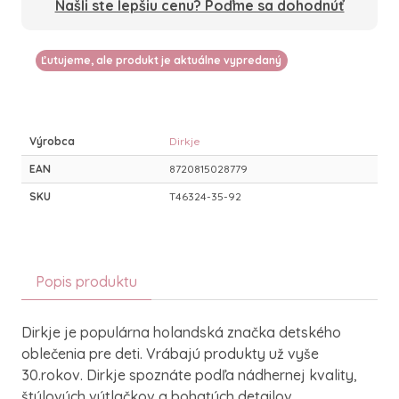
Našli ste lepšiu cenu? Poďme sa dohodnúť
Ľutujeme, ale produkt je aktuálne vypredaný
Výrobca
Dirkje
EAN
8720815028779
SKU
T46324-35-92
Popis produktu
Dirkje je populárna holandská značka detského
oblečenia pre deti. Vrábajú produkty už vyše
30.rokov. Dirkje spoznáte podľa nádhernej kvality,
štýlových výtlačkov a bohatých detailov.