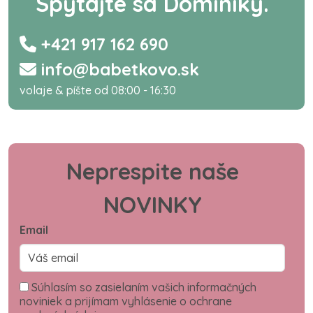
Spýtajte sa Dominiky.
+421 917 162 690
info@babetkovo.sk
volaje & píšte od 08:00 - 16:30
Neprespite naše
NOVINKY
Email
Súhlasím so zasielaním vašich informačných
noviniek a prijímam vyhlásenie o ochrane