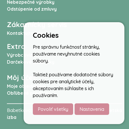
Nebezpečné výrobky
Odstúpenie od zmluvy
Zákaznícky servis
Kontaktujte nás
Cookies
Extra
Pre správnu funkčnosť stránky,
používame nevyhnutné cookies
Výrobcovia
súbory.
Darčekové poukážky
Taktiež používame dodatočné súbory
Môj účet
cookies pre analytické účely,
Moje objednávky
akceptovaním súhlasíte s ich
Obľúbené produkty
používaním.
Povoliť všetky
Nastavenia
Babetkovo.sk © 2026 -
Kočíky
,
autosedačky
,
Detská
izba