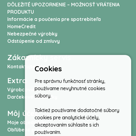
DÔLEŽITÉ UPOZORNENIE – MOŽNOSŤ VRÁTENIA
PRODUKTU
Informácie a poučenia pre spotrebiteľa
HomeCredit
Nebezpečné výrobky
Odstúpenie od zmluvy
Zákaznícky servis
Kontaktujte nás
Cookies
Extra
Pre správnu funkčnosť stránky,
používame nevyhnutné cookies
Výrobcovia
súbory.
Darčekové poukážky
Taktiež používame dodatočné súbory
Môj účet
cookies pre analytické účely,
Moje objednávky
akceptovaním súhlasíte s ich
Obľúbené produkty
používaním.