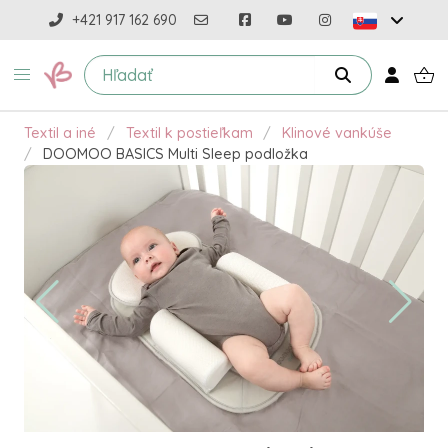
+421 917 162 690
Textil a iné
Textil k postieľkam
Klinové vankúše
DOOMOO BASICS Multi Sleep podložka