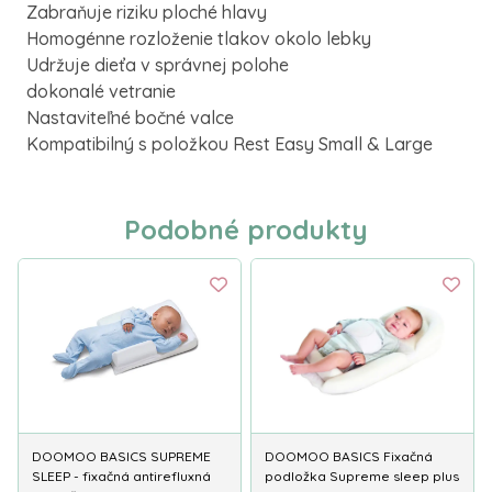
Zabraňuje
riziku
ploché
hlavy
Homogénne
rozloženie
tlakov
okolo
lebky
Udržuje
dieťa
v správnej polohe
dokonalé vetranie
Nastaviteľné
bočné
valce
Kompatibilný
s
položkou
Rest
Easy
Small
&
Large
Podobné produkty
DOOMOO BASICS SUPREME
DOOMOO BASICS Fixačná
SLEEP - fixačná antirefluxná
podložka Supreme sleep plus