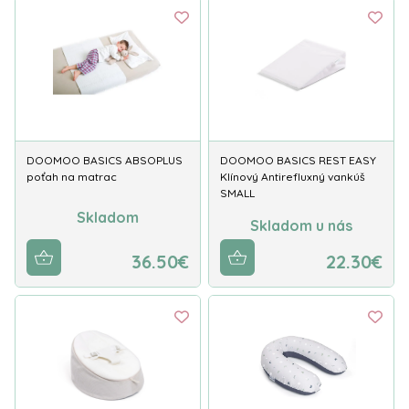
DOOMOO BASICS ABSOPLUS
DOOMOO BASICS REST EASY
poťah na matrac
Klínový Antirefluxný vankúš
SMALL
Skladom
Skladom u nás
36.50€
22.30€