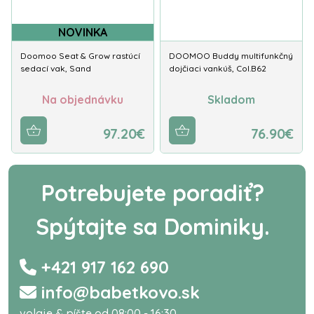
NOVINKA
Doomoo Seat & Grow rastúcí
DOOMOO Buddy multifunkčný
sedací vak, Sand
dojčiaci vankúš, Col.B62
Na objednávku
Skladom
97.20€
76.90€
Potrebujete poradiť?
Spýtajte sa Dominiky.
+421 917 162 690
info@babetkovo.sk
volaje & píšte od 08:00 - 16:30