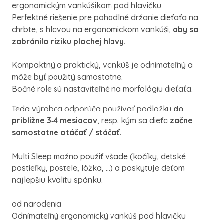
ergonomickým
vankúšikom
pod
hlavičku
Perfektné
riešenie
pre
pohodlné
držanie
dieťaťa na
chrbte
,
s
hlavou na
ergonomickom
vankúši
,
aby sa
zabránilo riziku
plochej
hlavy
.
Kompaktný
a praktický
,
vankúš je
odnímateľný
a
môže byť použitý
samostatne
.
Bočné
role sú
nastaviteľné
na
morfológiu
dieťaťa
.
Teda výrobca odporúča používať podložku
do
približne 3‑4 mesiacov
, resp. kým sa dieťa
začne
samostatne otáčať / stáčať
.
Multi
Sleep
možno použiť všade
(
kočíky,
detské
postieľky
,
postele
,
lôžka
,
...
)
a
poskytuje deťom
najlepšiu
kvalitu spánku
.
od narodenia
Odnímateľný
ergonomický
vankúš pod
hlavičku