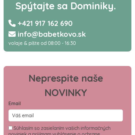
Spýtajte sa Dominiky.
+421 917 162 690
info@babetkovo.sk
volaje & píšte od 08:00 - 16:30
Neprespite naše
NOVINKY
Email
Súhlasím so zasielaním vašich informačných
noviniek a prijímam vyhlásenie o ochrane