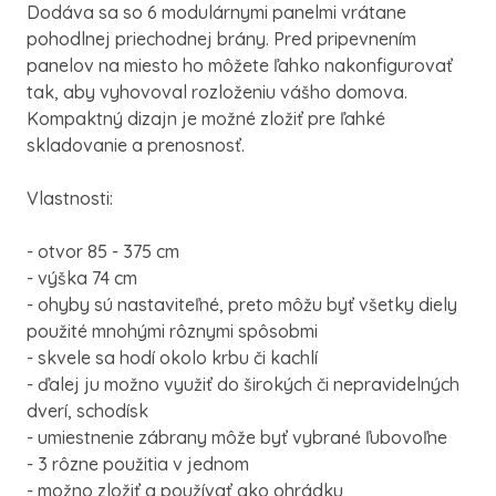
Dodáva sa so 6 modulárnymi panelmi vrátane
pohodlnej priechodnej brány. Pred pripevnením
panelov na miesto ho môžete ľahko nakonfigurovať
tak, aby vyhovoval rozloženiu vášho domova.
Kompaktný dizajn je možné zložiť pre ľahké
skladovanie a prenosnosť.
Vlastnosti:
- otvor 85 - 375 cm
- výška 74 cm
- ohyby sú nastaviteľné, preto môžu byť všetky diely
použité mnohými rôznymi spôsobmi
- skvele sa hodí okolo krbu či kachlí
- ďalej ju možno využiť do širokých či nepravidelných
dverí, schodísk
- umiestnenie zábrany môže byť vybrané ľubovoľne
- 3 rôzne použitia v jednom
- možno zložiť a používať ako ohrádku