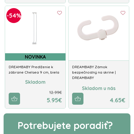
-54%
NOVINKA
DREAMBABY Predlženie k
DREAMBABY Zámok
zábrane Chelsea 9 cm, biela
bezpečnostný na skrine |
DREAMBABY
Skladom
Skladom u nás
12.99€
5.95€
4.65€
Potrebujete poradiť?