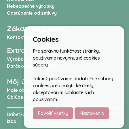
Nebezpečné výrobky
Odstúpenie od zmluvy
Zákaznícky servis
Kontaktujte nás
Cookies
Extra
Pre správnu funkčnosť stránky,
používame nevyhnutné cookies
Výrobcovia
súbory.
Darčekové poukážky
Taktiež používame dodatočné súbory
Môj účet
cookies pre analytické účely,
Moje objednávky
akceptovaním súhlasíte s ich
Obľúbené produkty
používaním.
Povoliť všetky
Nastavenia
Babetkovo.sk © 2026 -
Kočíky
,
autosedačky
,
Detská
izba