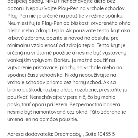
dospelej osoby. NIKDY nenechávajte dieťa bez
dozoru. Nepoužívajte Play-Pen na vrchole schodov.
Play-Pen nie je určené na použitie v režime spánku.
Neumiestňujte Play-Pen do blízkosti otvoreného ohňa
alebo iného zdroja tepla. Ak používate tento kryt ako
krbovú zábranu, pozrite si návod na obsluhu pre
minimálnu vzdialenosť od zdroja tepla. Tento kryt je
určený na vnútorné použitie a nesmie byť vystavený
vonkajším vplyvom. Bariéru je možné použiť na
vytvorenie pristávacej plochy na vrchole alebo na
spodnej časti schodiska. Nikdy nepoužívajte na
vrchole schodov priamo cez horný schod. Ak sa
brána poškodí, rozbije alebo rozoberie, prestaňte ju
používať. Nenechávajte v pere nič, čo by mohlo
poskytnúť oporu pri lezení. Bezpečnostná bariéra
nesmie byť namontovaná cez okná. Táto zábrana je
určená len na domáce použitie.
Adresa dodávateľa: Dreambaby , Suite 10455 5