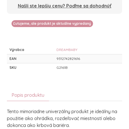
Našli ste lepšiu cenu? Poďme sa dohodnúť
Ľutujeme, ale produkt je aktuálne vypredaný
Výrobca
DREAMBABY
EAN
9312742821616
SKU
G2161B
Popis produktu
Tento mimoriadne univerzálny produkt je ideálny na
použitie ako ohrádka, rozdeľovač miestností alebo
dokonca ako krbová bariéra.