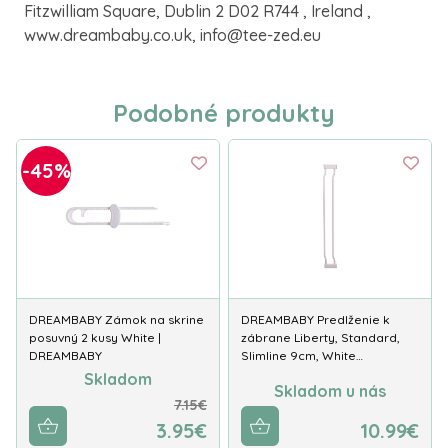
Fitzwilliam Square, Dublin 2 D02 R744 , Ireland ,
www.dreambaby.co.uk, info@tee-zed.eu
Podobné produkty
-45%
DREAMBABY Zámok na skrine
DREAMBABY Predlženie k
posuvný 2 kusy White |
zábrane Liberty, Standard,
DREAMBABY
Slimline 9cm, White…
Skladom
Skladom u nás
7.15€
3.95€
10.99€