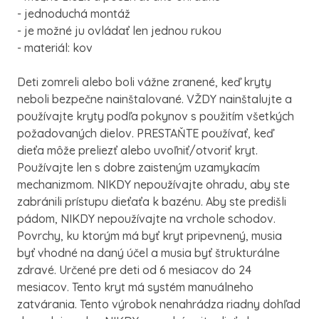
- jednoduchá montáž
- je možné ju ovládať len jednou rukou
- materiál: kov
Deti zomreli alebo boli vážne zranené, keď kryty
neboli bezpečne nainštalované. VŽDY nainštalujte a
používajte kryty podľa pokynov s použitím všetkých
požadovaných dielov. PRESTAŇTE používať, keď
dieťa môže preliezť alebo uvoľniť/otvoriť kryt.
Používajte len s dobre zaisteným uzamykacím
mechanizmom. NIKDY nepoužívajte ohradu, aby ste
zabránili prístupu dieťaťa k bazénu. Aby ste predišli
pádom, NIKDY nepoužívajte na vrchole schodov.
Povrchy, ku ktorým má byť kryt pripevnený, musia
byť vhodné na daný účel a musia byť štrukturálne
zdravé. Určené pre deti od 6 mesiacov do 24
mesiacov. Tento kryt má systém manuálneho
zatvárania. Tento výrobok nenahrádza riadny dohľad