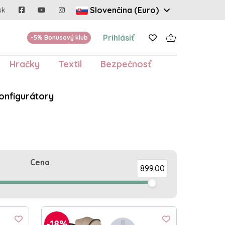
Slovenčina (Euro)
sk
Prihlásiť
-5% Bonusový klub
Hračky
Textil
Bezpečnosť
onfigurátory
Cena
899.00
-18%