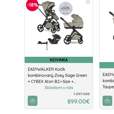
-18%
NOVINKA
EASYWALKER Kočík
EASY
kombinovaný Zoey Sage Green
kombi
+ CYBEX Aton B2 i-Size +…
Taupe
Skladom u nás
1 097.00€
899.00€