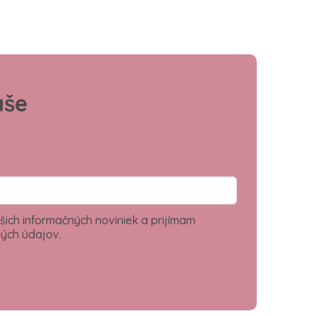
aše
šich informačných noviniek a prijímam
ých údajov.