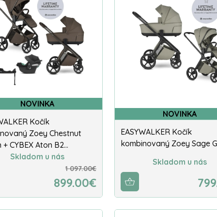
NOVINKA
NOVINKA
WALKER Kočík
EASYWALKER Kočík
novaný Zoey Chestnut
kombinovaný Zoey Sage G
 + CYBEX Aton B2…
Skladom u nás
Skladom u nás
1 097.00€
899.00€
799