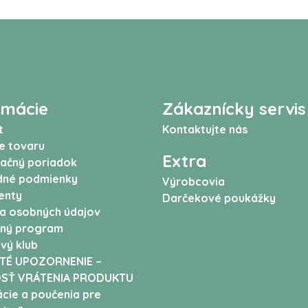
rmácie
Zákaznícky servis
t
Kontaktujte nás
e tovaru
Extra
ačný poriadok
né podmienky
Výrobcovia
enty
Darčekové poukážky
a osobných údajov
ný program
vý klub
TÉ UPOZORNENIE –
SŤ VRÁTENIA PRODUKTU
cie a poučenia pre