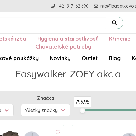
+421 917 162 690
info@babetkovo.
etská izba
Hygiena a starostlivosť
Kŕmenie
Chovateľské potreby
kové poukážky
Novinky
Outlet
Blog
K
Easywalker ZOEY akcia
Značka
799.95