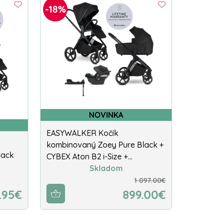
-18%
NOVINKA
EASYWALKER Kočík
kombinovaný Zoey Pure Black +
lack
CYBEX Aton B2 i-Size +…
Skladom
1 097.00€
.95€
899.00€