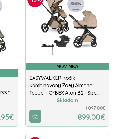
NOVINKA
EASYWALKER Kočík
kombinovaný Zoey Almond
reen
Taupe + CYBEX Aton B2 i-Size…
Skladom
1 097.00€
.95€
899.00€