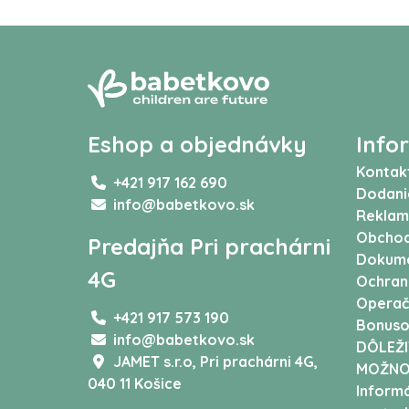
Eshop a objednávky
Info
Kontak
+421 917 162 690
Dodani
info@babetkovo.sk
Reklam
Obchod
Predajňa Pri prachárni
Dokum
4G
Ochran
Operač
+421 917 573 190
Bonuso
info@babetkovo.sk
DÔLEŽI
JAMET s.r.o,
Pri prachárni 4G,
MOŽNO
040 11 Košice
Informá