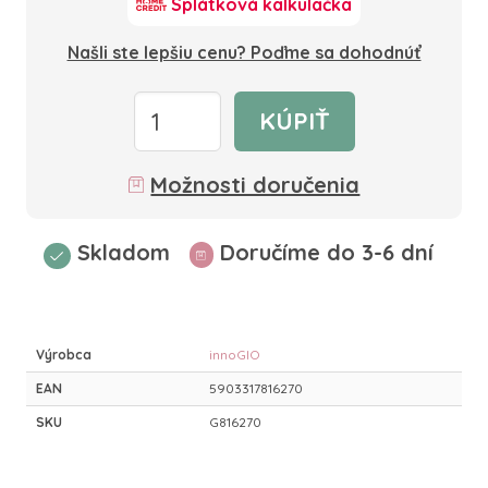
Splátková kalkulačka
Našli ste lepšiu cenu? Poďme sa dohodnúť
KÚPIŤ
Možnosti doručenia
Skladom
Doručíme do 3-6 dní
Výrobca
innoGIO
EAN
5903317816270
SKU
G816270