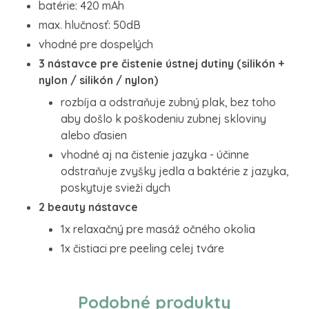
batérie: 420 mAh
max. hlučnosť: 50dB
vhodné pre dospelých
3 nástavce pre čistenie ústnej dutiny (silikón +
nylon / silikón / nylon)
rozbíja a odstraňuje zubný plak, bez toho
aby došlo k poškodeniu zubnej skloviny
alebo ďasien
vhodné aj na čistenie jazyka - účinne
odstraňuje zvyšky jedla a baktérie z jazyka,
poskytuje svieži dych
2 beauty nástavce
1x relaxačný pre masáž očného okolia
1x čistiaci pre peeling celej tváre
Podobné produkty