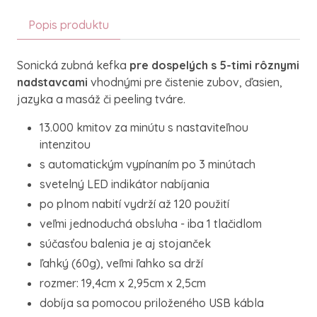
Popis produktu
Sonická zubná kefka
pre dospelých s 5-timi rôznymi
nadstavcami
vhodnými pre čistenie zubov, ďasien,
jazyka a masáž či peeling tváre.
13.000 kmitov za minútu s nastaviteľnou
intenzitou
s automatickým vypínaním po 3 minútach
svetelný LED indikátor nabíjania
po plnom nabití vydrží až 120 použití
veľmi jednoduchá obsluha - iba 1 tlačidlom
súčasťou balenia je aj stojanček
ľahký (60g), veľmi ľahko sa drží
rozmer: 19,4cm x 2,95cm x 2,5cm
dobíja sa pomocou priloženého USB kábla