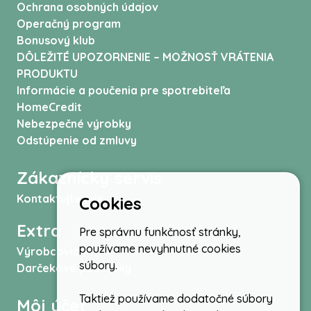
Ochrana osobných údajov
Operačný program
Bonusový klub
DÔLEŽITÉ UPOZORNENIE – MOŽNOSŤ VRÁTENIA
PRODUKTU
Informácie a poučenia pre spotrebiteľa
HomeCredit
Nebezpečné výrobky
Odstúpenie od zmluvy
Zákaznícky servis
Kontaktujte nás
Cookies
Extra
Pre správnu funkčnosť stránky,
používame nevyhnutné cookies
Výrobcovia
súbory.
Darčekové poukážky
Taktiež používame dodatočné súbory
Môj účet