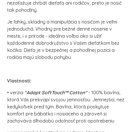
nezaťažuje chrbát dieťaťa ani rodičov, preto je nosič
tak pohodlný.
Je ľahký, skladný a manipulácia s nosičom je veľmi
jednoduchá. Vhodný pre bežné denné nosenie v
meste, i v prírode - ideálna voľba ako si užiť
každodenné dobrodružstvo s Vašim dieťatkom bez
kočíka. Dieťa je v bezpečnej a pohodlnej pozícii a
rodičia majú slobodu pohybu.
Vlastnosti:
• verzia
"Adapt SoftTouch
™
Cotton"
- 100% bavlna,
ktorá Vás prekvapí svojou jemnosťou. Jemnejšia, než
kedykoľvek pred tým. Bavlna, ktorá poskytuje
komfort pre bábätko i nosiaceho a zároveň si
zachováva dlhodobú odolnosť proti opotrebeniu