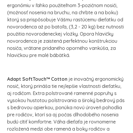
ergonómiu v ľahko použiteľnom 3-pozičnom nosiči,
(možnosť nosenia na bruchu, na chrbte a na boku)
ktorý sa prispôsobuje Vášmu rastúcemu dieťatku od
novorodenca až po batoľa, (3,2 - 20 kg) bez nutnosti
použitia novorodeneckej vložky. Opora hlavičky
novorodenca je zaistená perfektnou konštrukciou
nosiča, vrátane pridaného oporného vankúša, za
hlavičkou pre malé bábätká.
Adapt SoftTouch™ Cotton
je inovačný ergonomický
nosič, ktorý prináša tie nejlepšie vlastnosti dieťatku,
aj rodičom. Extra polstrované ramenné popruhy s
vysokou hustotou polstrovania a široký bedrový pás
s bedrovou opierkou, ponúka novú úroveň pohodlia
pre rodičov, ktorí sa aj počas dlhodobého nosenia
budú cítiť komfortne. Váha dieťaťa je rovnomerne
rozložená medzi obe ramená a boky rodičov a