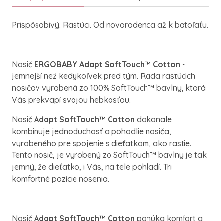
Prispôsobivý. Rastúci. Od novorodenca až k batoľaťu.
Nosič
ERGOBABY Adapt SoftTouch
™
Cotton
-
jemnejší než kedykoľvek pred tým. Rada rastúcich
nosičov vyrobená zo 100% SoftTouch™ bavlny, ktorá
Vás prekvapí svojou hebkosťou.
Nosič
Adapt SoftTouch
™
Cotton
dokonale
kombinuje jednoduchosť a pohodlie nosiča,
vyrobeného pre spojenie s dieťatkom, ako rastie.
Tento nosič, je vyrobený zo SoftTouch™
bavlny je tak
jemný, že dieťatko, i Vás, na tele pohladí. Tri
komfortné pozície nosenia.
Nosič
Adapt SoftTouch
™
Cotton
ponúka komfort a