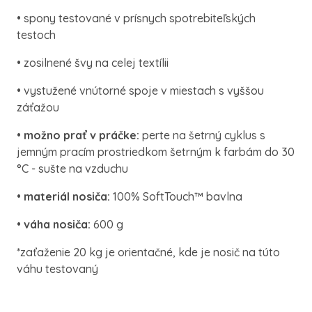
• spony testované v prísnych spotrebiteľských
testoch
• zosilnené švy na celej textílii
• vystužené vnútorné spoje v miestach s vyššou
záťažou
•
možno prať v práčke:
perte na šetrný cyklus s
jemným pracím prostriedkom šetrným k farbám do 30
°C - sušte na vzduchu
•
materiál nosiča:
100% SoftTouch™ bavlna
•
váha nosiča:
600 g
*zaťaženie 20 kg je orientačné, kde je nosič na túto
váhu testovaný