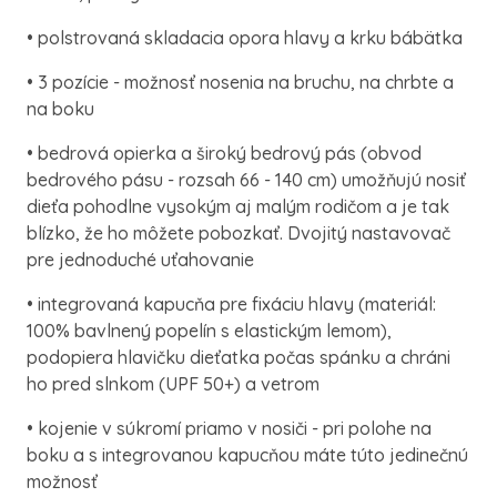
• polstrovaná skladacia opora hlavy a krku bábätka
• 3 pozície - možnosť nosenia na bruchu, na chrbte a
na boku
• bedrová opierka a široký bedrový pás (obvod
bedrového pásu - rozsah 66 - 140 cm) umožňujú nosiť
dieťa pohodlne vysokým aj malým rodičom a je tak
blízko, že ho môžete pobozkať. Dvojitý nastavovač
pre jednoduché uťahovanie
• integrovaná kapucňa pre fixáciu hlavy (materiál:
100% bavlnený popelín s elastickým lemom),
podopiera hlavičku dieťatka počas spánku a chráni
ho pred slnkom (UPF 50+) a vetrom
• kojenie v súkromí priamo v nosiči - pri polohe na
boku a s integrovanou kapucňou máte túto jedinečnú
možnosť