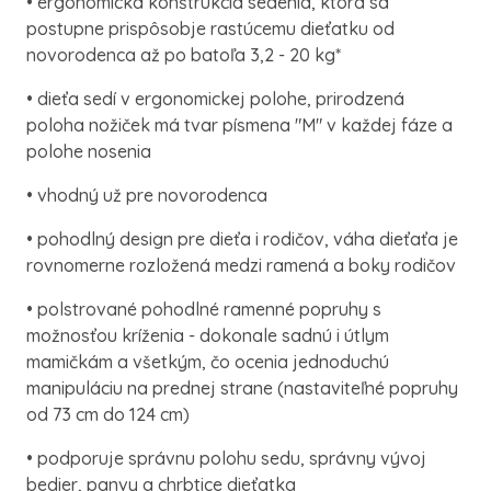
• ergonomická konštrukcia sedenia, ktorá sa
postupne prispôsobje rastúcemu dieťatku od
novorodenca až po batoľa 3,2 - 20 kg*
• dieťa sedí v ergonomickej polohe, prirodzená
poloha nožiček má tvar písmena "M" v každej fáze a
polohe nosenia
• vhodný už pre novorodenca
• pohodlný design pre dieťa i rodičov, váha dieťaťa je
rovnomerne rozložená medzi ramená a boky rodičov
• polstrované pohodlné ramenné popruhy s
možnosťou kríženia - dokonale sadnú i útlym
mamičkám a všetkým, čo ocenia jednoduchú
manipuláciu na prednej strane (nastaviteľné popruhy
od 73 cm do 124 cm)
• podporuje správnu polohu sedu, správny vývoj
bedier, panvy a chrbtice dieťatka