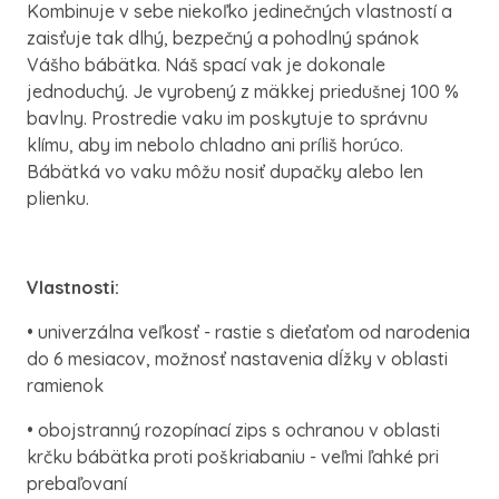
Kombinuje v sebe niekoľko jedinečných vlastností a
zaisťuje tak dlhý, bezpečný a pohodlný spánok
Vášho bábätka. Náš spací vak je dokonale
jednoduchý. Je vyrobený z mäkkej priedušnej 100 %
bavlny. Prostredie vaku im poskytuje to správnu
klímu, aby im nebolo chladno ani príliš horúco.
Bábätká vo vaku môžu nosiť dupačky alebo len
plienku.
Vlastnosti:
• univerzálna veľkosť - rastie s dieťaťom od narodenia
do 6 mesiacov, možnosť nastavenia dĺžky v oblasti
ramienok
• obojstranný rozopínací zips s ochranou v oblasti
krčku bábätka proti poškriabaniu - veľmi ľahké pri
prebaľovaní