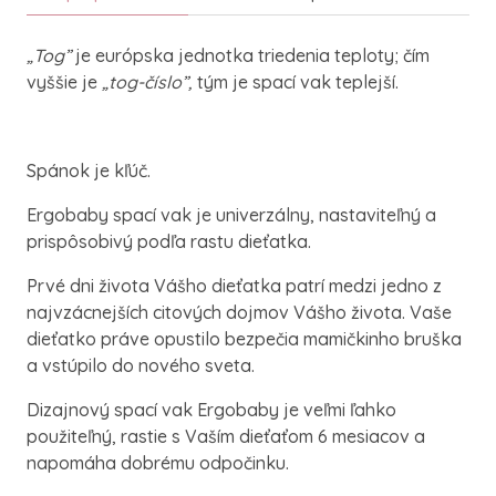
„Tog”
je európska jednotka triedenia teploty; čím
vyššie je
„tog-číslo”,
tým je spací vak teplejší.
Spánok je kľúč.
Ergobaby spací vak je univerzálny, nastaviteľný a
prispôsobivý podľa rastu dieťatka.
Prvé dni života Vášho dieťatka patrí medzi jedno z
najvzácnejších citových dojmov Vášho života. Vaše
dieťatko práve opustilo bezpečia mamičkinho bruška
a vstúpilo do nového sveta.
Dizajnový spací vak Ergobaby je veľmi ľahko
použiteľný, rastie s Vaším dieťaťom 6 mesiacov a
napomáha dobrému odpočinku.