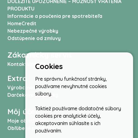
DÔLEŽITÉ UPOZORNENIE – MOŽNOSŤ VRÁTENIA
PRODUKTU
Informácie a poučenia pre spotrebiteľa
HomeCredit
Nebezpečné výrobky
Odstúpenie od zmluvy
Zákaznícky servis
Kontaktujte nás
Cookies
Extra
Pre správnu funkčnosť stránky,
používame nevyhnutné cookies
Výrobcovia
súbory.
Darčekové poukážky
Taktiež používame dodatočné súbory
Môj účet
cookies pre analytické účely,
Moje objednávky
akceptovaním súhlasíte s ich
Obľúbené produkty
používaním.