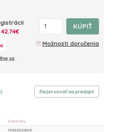
gistrácii
KÚPIŤ
:
42.74€
Možnosti doručenia
ka
oďme sa
i
Rezervovať na predajni
Ergobaby
1916530018615