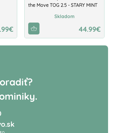
the Move TOG 2.5 - STARY MINT
Skladom
.99€
44.99€
oradiť?
ominiky.
0
o.sk
:30