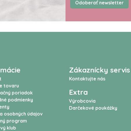
Odoberať newsletter
rmácie
Zákaznícky servis
t
Kontaktujte nás
e tovaru
Extra
ačný poriadok
né podmienky
Výrobcovia
enty
Darčekové poukážky
a osobných údajov
ný program
vý klub