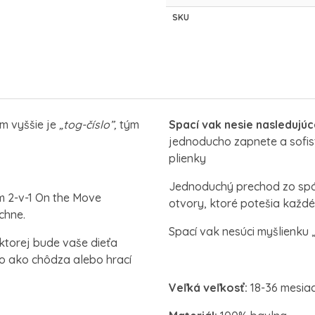
SKU
ím vyššie je
„tog-číslo”,
tým
Spací vak nesie nasledujú
jednoducho zapnete a sofis
plienky
Jednoduchý prechod zo spán
 2-v-1 On the Move
otvory, ktoré potešia každ
chne.
Spací vak nesúci myšlienku 
ktorej bude vaše dieťa
o ako chôdza alebo hrací
Veľká veľkosť:
18-36 mesia