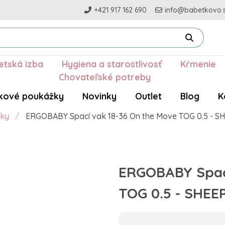
+421 917 162 690
info@babetkovo.
etská izba
Hygiena a starostlivosť
Kŕmenie
Chovateľské potreby
kové poukážky
Novinky
Outlet
Blog
K
aky
ERGOBABY Spací vak 18-36 On the Move TOG 0.5 - S
ERGOBABY Spací
TOG 0.5 - SHEE