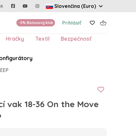
Slovenčina (Euro)
sk
Prihlásiť
-5% Bonusový klub
Hračky
Textil
Bezpečnosť
onfigurátory
HEEP
 vak 18-36 On the Move
P