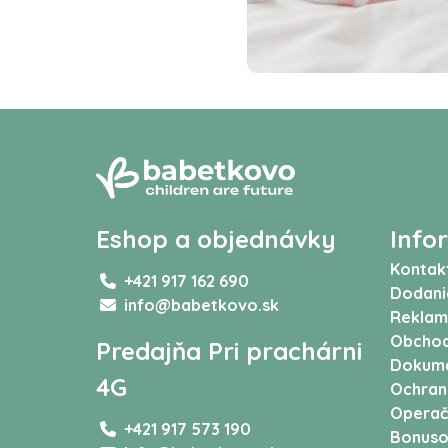
Eshop a objednávky
Info
Kontak
+421 917 162 690
Dodani
info@babetkovo.sk
Reklam
Obchod
Predajňa Pri prachárni
Dokum
4G
Ochran
Operač
+421 917 573 190
Bonuso