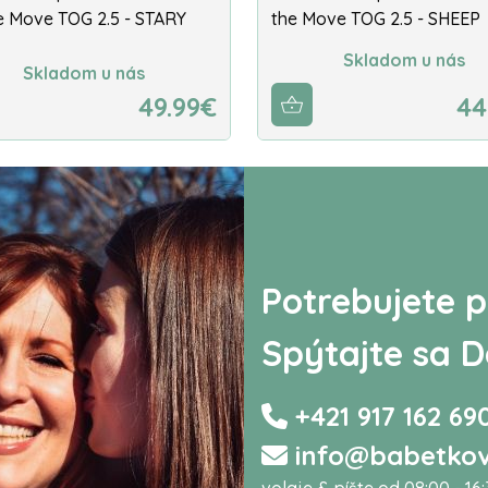
e Move TOG 2.5 - STARY
the Move TOG 2.5 - SHEEP
Skladom u nás
Skladom u nás
49.99€
44
Potrebujete p
Spýtajte sa D
+421 917 162 69
info@babetkov
volaje & píšte od 08:00 - 16