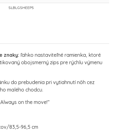
SLBLGSHEEP5
ce znaky:
ľahko nastaviteľné ramienka, ktoré
tikovaný obojsmerný zips pre rýchlu výmenu
ku do prebudenia pri vytiahnutí nôh cez
ého malého chodcu.
„Always on the move!“
cov/83,5-96,5 cm