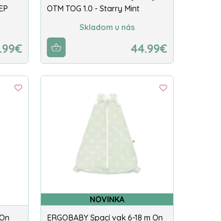
EEP
OTM TOG 1.0 - Starry Mint
Skladom u nás
.99€
44.99€
NOVINKA
 On
ERGOBABY Spací vak 6-18 m On