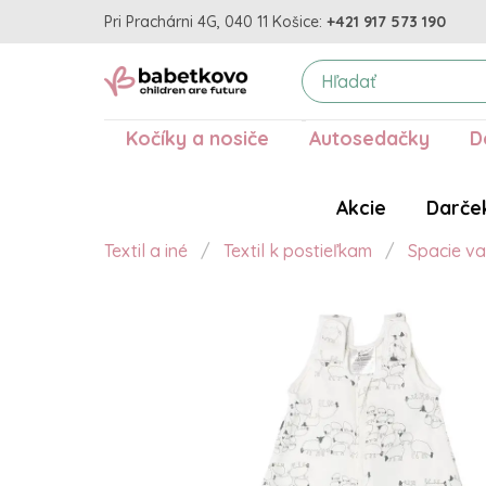
Pri Prachárni 4G, 040 11 Košice:
+421 917 573 190
Kočíky a nosiče
Autosedačky
D
Akcie
Darče
Textil a iné
Textil k postieľkam
Spacie v