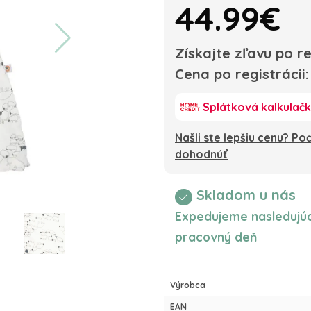
44.99€
Získajte zľavu po re
Cena po registrácii
Splátková kalkulač
Našli ste lepšiu cenu? P
dohodnúť
Skladom u nás
Expedujeme nasledujúc
pracovný deň
Výrobca
EAN