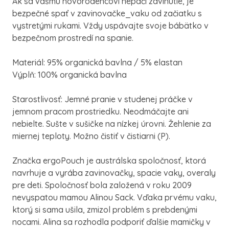
Ak sa vášmu novorodencovi nepáči zavinutie, je
bezpečné spať v zavinovačke_vaku od začiatku s
vystretými rukami. Vždy uspávajte svoje bábätko v
bezpečnom prostredí na spanie.
Materiál: 95% organická bavlna / 5% elastan
Výplň: 100% organická bavlna
Starostlivosť: Jemné pranie v studenej práčke v
jemnom pracom prostriedku. Neodmáčajte ani
nebielte. Sušte v sušičke na nízkej úrovni. Žehlenie za
miernej teploty. Možno čistiť v čistiarni (P).
Značka ergoPouch je austrálska spoločnosť, ktorá
navrhuje a vyrába zavinovačky, spacie vaky, overaly
pre deti. Spoločnosť bola založená v roku 2009
nevyspatou mamou Alinou Sack. Vďaka prvému vaku,
ktorý si sama ušila, zmizol problém s prebdenými
nocami. Alina sa rozhodla podporiť ďalšie mamičky v