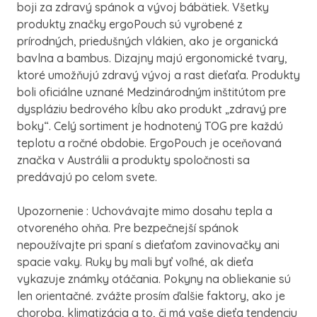
boji za zdravý spánok a vývoj bábätiek. Všetky
produkty značky ergoPouch sú vyrobené z
prírodných, priedušných vlákien, ako je organická
bavlna a bambus. Dizajny majú ergonomické tvary,
ktoré umožňujú zdravý vývoj a rast dieťaťa. Produkty
boli oficiálne uznané Medzinárodným inštitútom pre
dyspláziu bedrového kĺbu ako produkt „zdravý pre
boky“. Celý sortiment je hodnotený TOG pre každú
teplotu a ročné obdobie. ErgoPouch je oceňovaná
značka v Austrálii a produkty spoločnosti sa
predávajú po celom svete.
Upozornenie : Uchovávajte mimo dosahu tepla a
otvoreného ohňa. Pre bezpečnejší spánok
nepoužívajte pri spaní s dieťaťom zavinovačky ani
spacie vaky. Ruky by mali byť voľné, ak dieťa
vykazuje známky otáčania. Pokyny na obliekanie sú
len orientačné. zvážte prosím ďalšie faktory, ako je
choroba, klimatizácia a to, či má vaše dieťa tendenciu