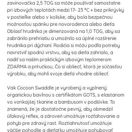
zavinovačka 2,5 TOG sa môže používať samostatne
pri izbových teplotách medzi 17- 23 °C + bez prikrývky
v postieľke alebo v kolíske, aby bola bezpečnou
možnosťou spánku pre novorodenca alebo dieťa.
Oblasť hrudníka je dimenzovaná na 1,0 TOG, aby sa
zabránilo prehriatiu a umožnilo sa úplné rozšírenie
hrudníka pri dýchaní. Rodičia si môžu podľa potreby
navrstviť spodnú vrstvu, aby sa dieťa zahrialo, a
riadiť sa naším praktickým izbovým teplomerom
ZDARMA a príručkou, Čo si obliecť, ktorá je súčasťou
výrobku, aby mohli svoje dieťa vhodne obliecť.
Vak Cocoon Swaddle je vyrobený a vyplnený
organickou bavlnou s certifikátom GOTS, s elastanom
vo vonkajšej tkanine a bambusom v podšívke. To
znamená, že je dostatočne pevný, aby obmedzil
úľakový reflex, a zároveň umožňuje rozťahovanie a
pohyb pre zdravý rast. Roztiahnutosť umožňuje
väčšie pohodlie a dieťatku umožňuje pohybovať