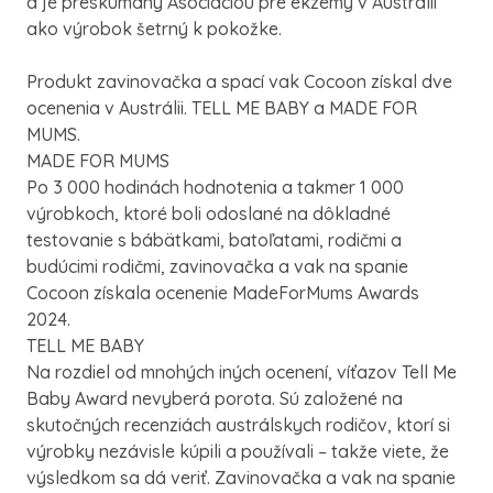
a je preskúmaný Asociáciou pre ekzémy v Austrálii
ako výrobok šetrný k pokožke.
Produkt zavinovačka a spací vak Cocoon získal dve
ocenenia v Austrálii. TELL ME BABY a MADE FOR
MUMS.
MADE FOR MUMS
Po 3 000 hodinách hodnotenia a takmer 1 000
výrobkoch, ktoré boli odoslané na dôkladné
testovanie s bábätkami, batoľatami, rodičmi a
budúcimi rodičmi, zavinovačka a vak na spanie
Cocoon získala ocenenie MadeForMums Awards
2024.
TELL ME BABY
Na rozdiel od mnohých iných ocenení, víťazov Tell Me
Baby Award nevyberá porota. Sú založené na
skutočných recenziách austrálskych rodičov, ktorí si
výrobky nezávisle kúpili a používali – takže viete, že
výsledkom sa dá veriť. Zavinovačka a vak na spanie