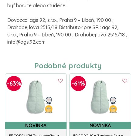
byť horúce alebo studené.
Dovozca: ags 92, s.r.o., Praha 9 – Libeň, 190 00 ,
Drahobejlova 2515/18 Distribútor pre SR : ags 92,
s.r.o., Praha 9 – Libeň, 190 00 , Drahobejlova 2515/18 ,
info@ags.92.com
Podobné produkty
-63%
-61%
NOVINKA
NOVINKA
ERGOPOUCH Zavinovačka a
ERGOPOUCH Zavinovačka a