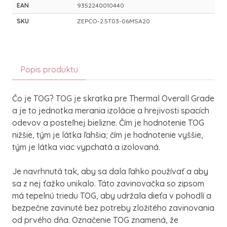
EAN
9352240010440
SKU
ZEPCO-2.5T03-06MSA20
Popis produktu
Čo je TOG? TOG je skratka pre Thermal Overall Grade
a je to jednotka merania izolácie a hrejivosti spacích
odevov a posteľnej bielizne. Čím je hodnotenie TOG
nižšie, tým je látka ľahšia; čím je hodnotenie vyššie,
tým je látka viac vypchatá a izolovaná.
Je navrhnutá tak, aby sa dala ľahko používať a aby
sa z nej ťažko unikalo. Táto zavinovačka so zipsom
má tepelnú triedu TOG, aby udržala dieťa v pohodlí a
bezpečne zavinuté bez potreby zložitého zavinovania
od prvého dňa. Označenie TOG znamená, že