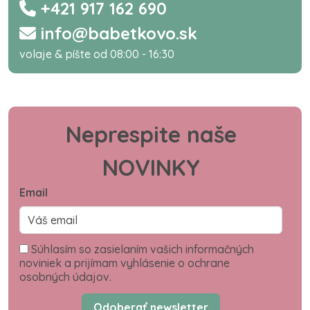
+421 917 162 690
info@babetkovo.sk
volaje & píšte od 08:00 - 16:30
Neprespite naše
NOVINKY
Email
Súhlasím so zasielaním vašich informačných
noviniek a prijímam vyhlásenie o ochrane
osobných údajov.
Odoberať newsletter