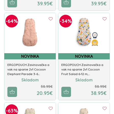
39.95€
39.95€
-64%
-34%
NOVINKA
NOVINKA
ERGOPOUCH Zavinovačka a
ERGOPOUCH Zavinovačka a
vak na spanie 2v1 Cocoon
vak na spanie 2v1 Cocoon
Elephant Parade 3-6…
Fruit Salad 6-12 m,…
Skladom
Skladom
58.95€
58.95€
20.95€
38.95€
-63%