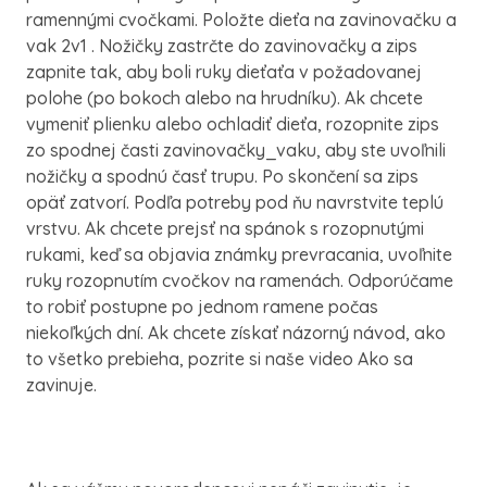
ramennými cvočkami. Položte dieťa na zavinovačku a
vak 2v1 . Nožičky zastrčte do zavinovačky a zips
zapnite tak, aby boli ruky dieťaťa v požadovanej
polohe (po bokoch alebo na hrudníku). Ak chcete
vymeniť plienku alebo ochladiť dieťa, rozopnite zips
zo spodnej časti zavinovačky_vaku, aby ste uvoľnili
nožičky a spodnú časť trupu. Po skončení sa zips
opäť zatvorí. Podľa potreby pod ňu navrstvite teplú
vrstvu. Ak chcete prejsť na spánok s rozopnutými
rukami, keď sa objavia známky prevracania, uvoľnite
ruky rozopnutím cvočkov na ramenách. Odporúčame
to robiť postupne po jednom ramene počas
niekoľkých dní. Ak chcete získať názorný návod, ako
to všetko prebieha, pozrite si naše video Ako sa
zavinuje.