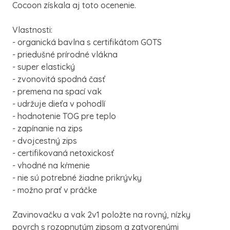
Cocoon získala aj toto ocenenie.
Vlastnosti:
- organická bavlna s certifikátom GOTS
- priedušné prírodné vlákna
- super elastický
- zvonovitá spodná časť
- premena na spací vak
- udržuje dieťa v pohodlí
- hodnotenie TOG pre teplo
- zapínanie na zips
- dvojcestný zips
- certifikovaná netoxickosť
- vhodné na kŕmenie
- nie sú potrebné žiadne prikrývky
- možno prať v práčke
Zavinovačku a vak 2v1 položte na rovný, nízky
povrch s rozopnutým zipsom a zatvorenými