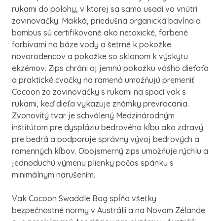
rukami do polohy, v ktorej sa samo usadí vo vnútri
zavinovačky. Mäkká, priedušná organická bavlna a
bambus sú certifikované ako netoxické, farbené
farbivami na báze vody a šetrné k pokožke
novorodencov a pokožke so sklonom k výskytu
ekzémov. Zips chráni aj jemnú pokožku vášho dieťaťa
a praktické cvočky na ramená umožňujú premeniť
Cocoon zo zavinovačky s rukami na spací vak s
rukami, keď dieťa vykazuje známky prevracania.
Zvonovitý tvar je schválený Medzinárodným
inštitútom pre dyspláziu bedrového kĺbu ako zdravý
pre bedrá a podporuje správny vývoj bedrových a
ramenných kĺbov. Obojsmerný zips umožňuje rýchlu a
jednoduchú výmenu plienky počas spánku s
minimálnym narušením.
Vak Cocoon Swaddle Bag spĺňa všetky
bezpečnostné normy v Austrálii a na Novom Zélande