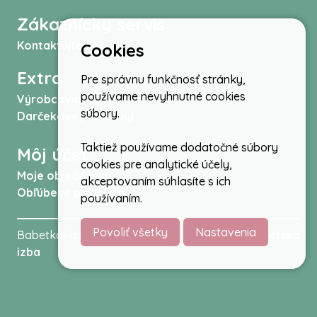
Zákaznícky servis
Kontaktujte nás
Cookies
Extra
Pre správnu funkčnosť stránky,
používame nevyhnutné cookies
Výrobcovia
súbory.
Darčekové poukážky
Taktiež používame dodatočné súbory
Môj účet
cookies pre analytické účely,
Moje objednávky
akceptovaním súhlasíte s ich
Obľúbené produkty
používaním.
Povoliť všetky
Nastavenia
Babetkovo.sk © 2026 -
Kočíky
,
autosedačky
,
Detská
izba