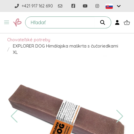
+421 917 162 690
Chovateľské potreby
EXPLORER DOG Himálajska maškrta s čučoriedkami
XL