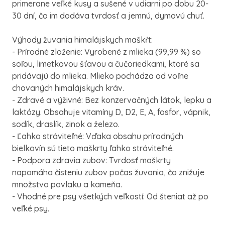
primerane veľké kusy a sušené v udiarni po dobu 20-
30 dní, čo im dodáva tvrdosť a jemnú, dymovú chuť.
Výhody žuvania himalájskych maškŕt:
- Prírodné zloženie: Vyrobené z mlieka (99,99 %) so
soľou, limetkovou šťavou a čučoriedkami, ktoré sa
pridávajú do mlieka. Mlieko pochádza od voľne
chovaných himalájskych kráv.
- Zdravé a výživné: Bez konzervačných látok, lepku a
laktózy. Obsahuje vitamíny D, D2, E, A, fosfor, vápnik,
sodík, draslík, zinok a železo.
- Ľahko stráviteľné: Vďaka obsahu prírodných
bielkovín sú tieto maškrty ľahko stráviteľné.
- Podpora zdravia zubov: Tvrdosť maškrty
napomáha čisteniu zubov počas žuvania, čo znižuje
množstvo povlaku a kameňa.
- Vhodné pre psy všetkých veľkostí: Od šteniat až po
veľké psy.