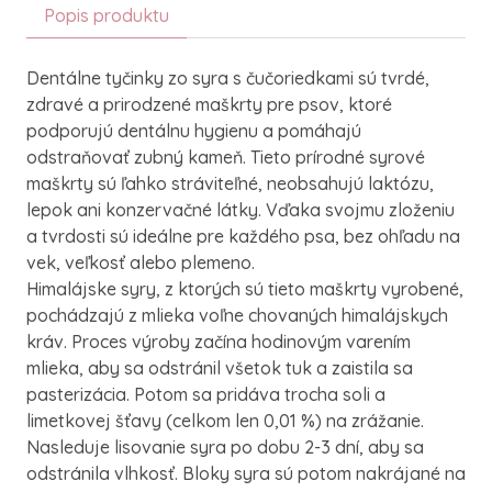
Popis produktu
Dentálne tyčinky zo syra s čučoriedkami sú tvrdé,
zdravé a prirodzené maškrty pre psov, ktoré
podporujú dentálnu hygienu a pomáhajú
odstraňovať zubný kameň. Tieto prírodné syrové
maškrty sú ľahko stráviteľné, neobsahujú laktózu,
lepok ani konzervačné látky. Vďaka svojmu zloženiu
a tvrdosti sú ideálne pre každého psa, bez ohľadu na
vek, veľkosť alebo plemeno.
Himalájske syry, z ktorých sú tieto maškrty vyrobené,
pochádzajú z mlieka voľne chovaných himalájskych
kráv. Proces výroby začína hodinovým varením
mlieka, aby sa odstránil všetok tuk a zaistila sa
pasterizácia. Potom sa pridáva trocha soli a
limetkovej šťavy (celkom len 0,01 %) na zrážanie.
Nasleduje lisovanie syra po dobu 2-3 dní, aby sa
odstránila vlhkosť. Bloky syra sú potom nakrájané na