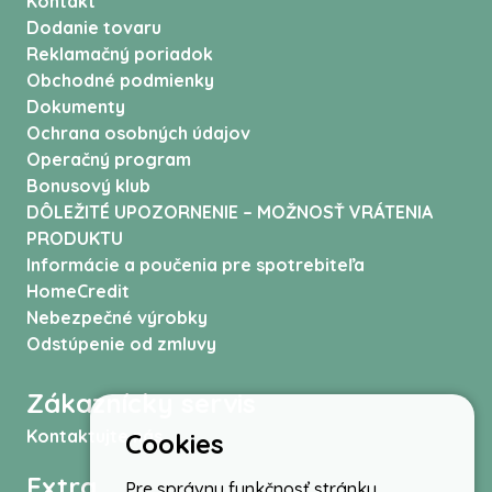
Kontakt
Dodanie tovaru
Reklamačný poriadok
Obchodné podmienky
Dokumenty
Ochrana osobných údajov
Operačný program
Bonusový klub
DÔLEŽITÉ UPOZORNENIE – MOŽNOSŤ VRÁTENIA
PRODUKTU
Informácie a poučenia pre spotrebiteľa
HomeCredit
Nebezpečné výrobky
Odstúpenie od zmluvy
Zákaznícky servis
Kontaktujte nás
Cookies
Extra
Pre správnu funkčnosť stránky,