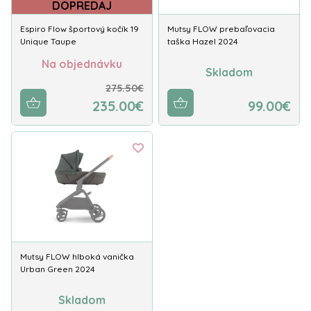
DOPREDAJ
Espiro Flow športový kočík 19
Mutsy FLOW prebaľovacia
Unique Taupe
taška Hazel 2024
Na objednávku
Skladom
275.50€
235.00€
99.00€
Mutsy FLOW hlboká vanička
Urban Green 2024
Skladom