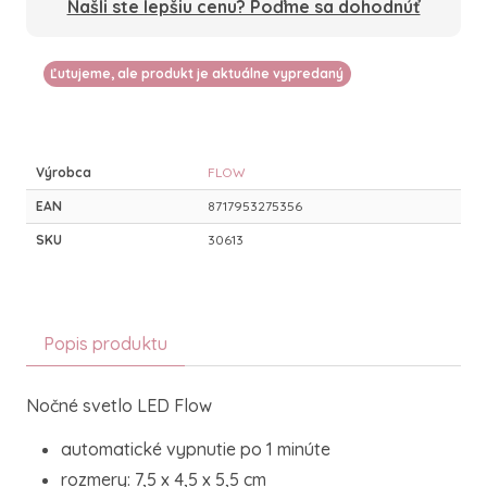
Našli ste lepšiu cenu? Poďme sa dohodnúť
Ľutujeme, ale produkt je aktuálne vypredaný
Výrobca
FLOW
EAN
8717953275356
SKU
30613
Popis produktu
Nočné svetlo LED Flow
automatické vypnutie po 1 minúte
rozmery: 7,5 x 4,5 x 5,5 cm