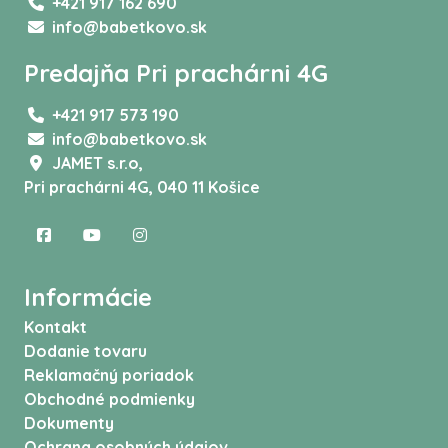
+421 917 162 690
info@babetkovo.sk
Predajňa Pri prachárni 4G
+421 917 573 190
info@babetkovo.sk
JAMET s.r.o,
Pri prachárni 4G, 040 11 Košice
Informácie
Kontakt
Dodanie tovaru
Reklamačný poriadok
Obchodné podmienky
Dokumenty
Ochrana osobných údajov