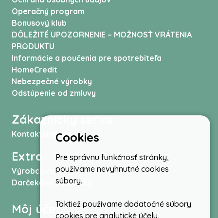
Operačný program
Bonusový klub
DÔLEŽITÉ UPOZORNENIE – MOŽNOSŤ VRÁTENIA
PRODUKTU
Informácie a poučenia pre spotrebiteľa
HomeCredit
Nebezpečné výrobky
Odstúpenie od zmluvy
Zákaznícky servis
Kontaktujte nás
Cookies
Extra
Pre správnu funkčnosť stránky,
používame nevyhnutné cookies
Výrobcovia
súbory.
Darčekové poukážky
Taktiež používame dodatočné súbory
Môj účet
cookies pre analytické účely,