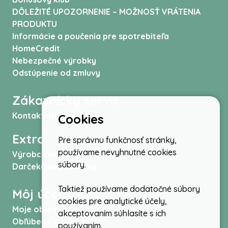
DÔLEŽITÉ UPOZORNENIE – MOŽNOSŤ VRÁTENIA
PRODUKTU
Informácie a poučenia pre spotrebiteľa
HomeCredit
Nebezpečné výrobky
Odstúpenie od zmluvy
Zákaznícky servis
Kontaktujte nás
Cookies
Extra
Pre správnu funkčnosť stránky,
používame nevyhnutné cookies
Výrobcovia
súbory.
Darčekové poukážky
Taktiež používame dodatočné súbory
Môj účet
cookies pre analytické účely,
Moje objednávky
akceptovaním súhlasíte s ich
Obľúbené produkty
používaním.