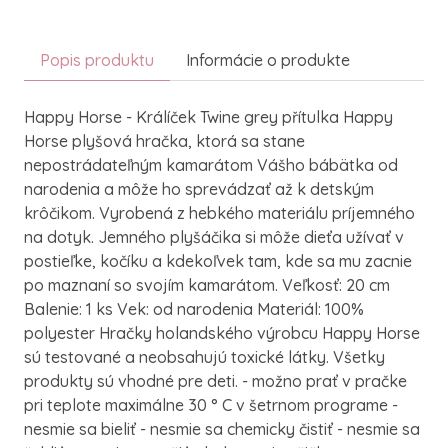
Popis produktu
Informácie o produkte
Happy Horse - Králíček Twine grey přítulka Happy
Horse plyšová hračka, ktorá sa stane
nepostrádateľným kamarátom Vášho bábätka od
narodenia a môže ho sprevádzať až k detským
krôčikom. Vyrobená z hebkého materiálu príjemného
na dotyk. Jemného plyšáčika si môže dieťa užívať v
postieľke, kočíku a kdekoľvek tam, kde sa mu zacnie
po maznaní so svojím kamarátom. Veľkosť: 20 cm
Balenie: 1 ks Vek: od narodenia Materiál: 100%
polyester Hračky holandského výrobcu Happy Horse
sú testované a neobsahujú toxické látky. Všetky
produkty sú vhodné pre deti. - možno prať v pračke
pri teplote maximálne 30 ° C v šetrnom programe -
nesmie sa bieliť - nesmie sa chemicky čistiť - nesmie sa