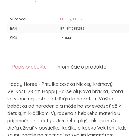
Výrobca
Happy Horse
EAN
8711811083282
SKU
130144
Popis produktu
Informácie o produkte
Happy Horse - Přítulka opička Mickey krémový
Velikost: 28 cm Happy Horse plyšová hračka, ktorá
sa stane nepostrádateľným kamarátom Vášho
bábätka od narodenia a môže ho sprevádzať až k
detským krôčikom. Vyrobená z hebkého materiálu
príjemného na dotyk. Jemného plyšáčika si môže
dieťa užívať v postieľke, kočíku a kdekoľvek tam, kde
sa mu zacnie po maznaní so svojím kamarátom.