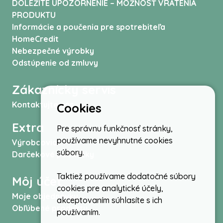
DÔLEŽITÉ UPOZORNENIE – MOŽNOSŤ VRÁTENIA
PRODUKTU
Informácie a poučenia pre spotrebiteľa
HomeCredit
Nebezpečné výrobky
Odstúpenie od zmluvy
Zákaznícky servis
Kontaktujte nás
Cookies
Extra
Pre správnu funkčnosť stránky,
používame nevyhnutné cookies
Výrobcovia
súbory.
Darčekové poukážky
Taktiež používame dodatočné súbory
Môj účet
cookies pre analytické účely,
Moje objednávky
akceptovaním súhlasíte s ich
Obľúbené produkty
používaním.