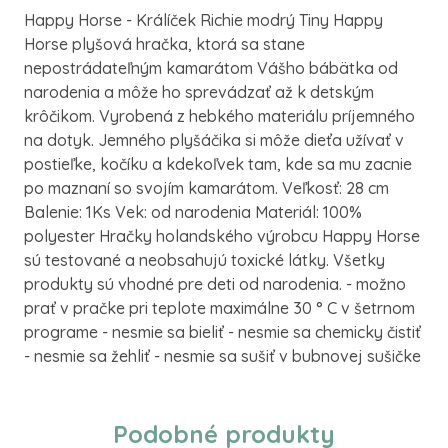
Happy Horse - Králíček Richie modrý Tiny Happy
Horse plyšová hračka, ktorá sa stane
nepostrádateľným kamarátom Vášho bábätka od
narodenia a môže ho sprevádzať až k detským
krôčikom. Vyrobená z hebkého materiálu príjemného
na dotyk. Jemného plyšáčika si môže dieťa užívať v
postieľke, kočíku a kdekoľvek tam, kde sa mu zacnie
po maznaní so svojím kamarátom. Veľkosť: 28 cm
Balenie: 1Ks Vek: od narodenia Materiál: 100%
polyester Hračky holandského výrobcu Happy Horse
sú testované a neobsahujú toxické látky. Všetky
produkty sú vhodné pre deti od narodenia. - možno
prať v pračke pri teplote maximálne 30 ° C v šetrnom
programe - nesmie sa bieliť - nesmie sa chemicky čistiť
- nesmie sa žehliť - nesmie sa sušiť v bubnovej sušičke
Podobné produkty