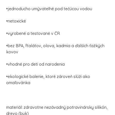
•jednoducho umývateľné pod tečúcou vodou
•netoxické
•vyrobené a testované v ČR
•bez BPA, ftalátov, olova, kadmia a ďalších ťažkých
kovov
•vhodné pro deti od narodenia
•ekologické balenie, ktoré zároveň slúži ako
omaľovánka
materiál: zdravotne nezávadný potravinársky silikón,
drevo (buk)