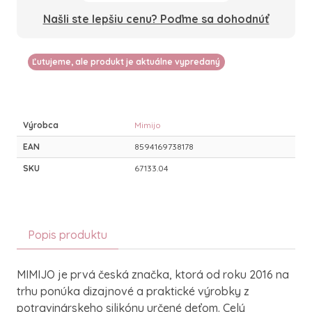
Našli ste lepšiu cenu? Poďme sa dohodnúť
Ľutujeme, ale produkt je aktuálne vypredaný
Výrobca
Mimijo
EAN
8594169738178
SKU
67133.04
Popis produktu
MIMIJO je prvá česká značka, ktorá od roku 2016 na
trhu ponúka dizajnové a praktické výrobky z
potravinárskeho silikónu určené deťom. Celý