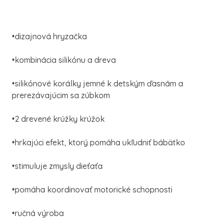
•dizajnová hryzačka
•kombinácia silikónu a dreva
•silikónové korálky jemné k detským ďasnám a
prerezávajúcim sa zúbkom
•2 drevené krúžky krúžok
•hrkajúci efekt, ktorý pomáha ukľudniť bábätko
•stimuluje zmysly dieťaťa
•pomáha koordinovať motorické schopnosti
•ručná výroba