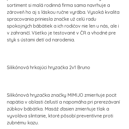
sortiment si malá rodinná firma sama navrhuje a
zároveň ho aj s láskou ručne vyrába. Vysoká kvalita
spracovania priniesla značke už celú radu
spokojných bábätiek a ich rodičov nie len u nás, ale i
v zahraničí. Všetko je testované v ČR a vhodné pre
styk s ústami detí od narodenia.
Silikónová hrkajúci hryzačka 2v1 Bruno
Silikónová hryzačka značky MIMIJO zmierňuje pocit
napätia v oblasti čeľustí a napomáha pri prerezávaní
zúbkov bábätka. Masáž ďasien zmierňuje tlak a
vyvoláva slintanie, ktoré pôsobí preventívne proti
zubnému kazu.