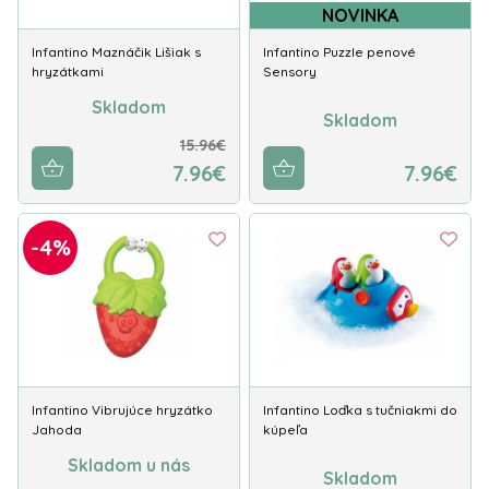
NOVINKA
Infantino Maznáčik Lišiak s
Infantino Puzzle penové
hryzátkami
Sensory
Skladom
Skladom
15.96€
7.96€
7.96€
-4%
Infantino Vibrujúce hryzátko
Infantino Loďka s tučniakmi do
Jahoda
kúpeľa
Skladom u nás
Skladom