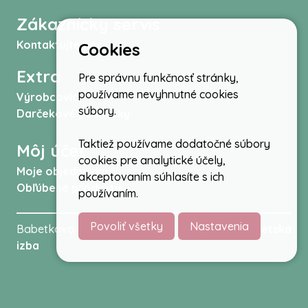
Zákaznícky servis
Kontaktujte nás
Cookies
Extra
Pre správnu funkčnosť stránky,
používame nevyhnutné cookies
Výrobcovia
súbory.
Darčekové poukážky
Taktiež používame dodatočné súbory
Môj účet
cookies pre analytické účely,
Moje objednávky
akceptovaním súhlasíte s ich
Obľúbené produkty
používaním.
Povoliť všetky
Nastavenia
Babetkovo.sk © 2026 -
Kočíky
,
autosedačky
,
Detská
izba