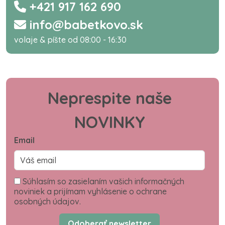
+421 917 162 690
info@babetkovo.sk
volaje & píšte od 08:00 - 16:30
Neprespite naše
NOVINKY
Email
Súhlasím so zasielaním vašich informačných
noviniek a prijímam vyhlásenie o ochrane
osobných údajov.
Odoberať newsletter