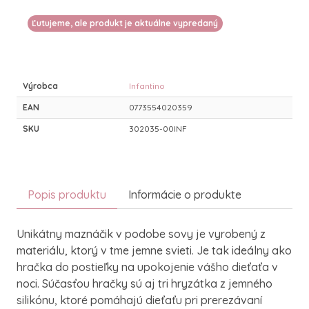
Ľutujeme, ale produkt je aktuálne vypredaný
Výrobca
Infantino
EAN
0773554020359
SKU
302035-00INF
Popis produktu
Informácie o produkte
Unikátny maznáčik v podobe sovy je vyrobený z
materiálu, ktorý v tme jemne svieti. Je tak ideálny ako
hračka do postieľky na upokojenie vášho dieťaťa v
noci. Súčasťou hračky sú aj tri hryzátka z jemného
silikónu, ktoré pomáhajú dieťaťu pri prerezávaní