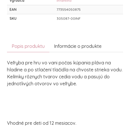
Výrobca
Infantino
EAN
773554050875
SKU
305087-00INF
Popis produktu
Informácie o produkte
Veľryba pre hru vo vani počas kúpania pláva na
hladine a po stlačení tlačidla na chvoste strieka vodu.
Kelímky rôznych tvarov cedia vodu a pasujú do
jednotlivých otvorov vo veľrybe.
Vhodné pre deti od 12 mesiacov.