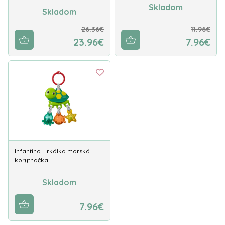
Skladom
Skladom
26.36€
11.96€
23.96€
7.96€
Infantino Hrkálka morská
korytnačka
Skladom
7.96€