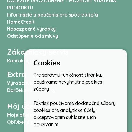
DÔLEŽITÉ UPOZORNENIE – MOŽNOSŤ VRÁTENIA
PRODUKTU
Informácie a poučenia pre spotrebiteľa
HomeCredit
Nebezpečné výrobky
Odstúpenie od zmluvy
Zákaznícky servis
Kontaktujte nás
Cookies
Extra
Pre správnu funkčnosť stránky,
používame nevyhnutné cookies
Výrobcovia
súbory.
Darčekové poukážky
Taktiež používame dodatočné súbory
Môj účet
cookies pre analytické účely,
Moje objednávky
akceptovaním súhlasíte s ich
Obľúbené produkty
používaním.