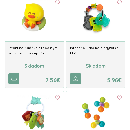
Infantino Kačička s tepelným
Infantino Hrkálka a hryzátko
senzorom do kúpeľa
kľúče
Skladom
Skladom
7.56€
5.96€