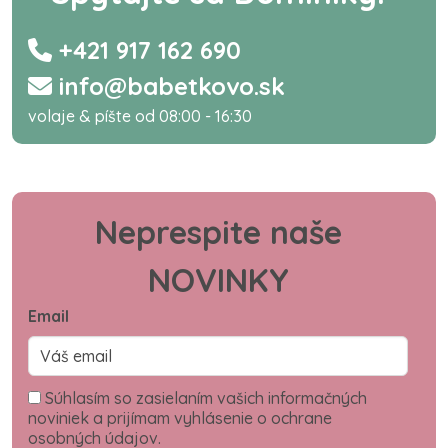
+421 917 162 690
info@babetkovo.sk
volaje & píšte od 08:00 - 16:30
Neprespite naše
NOVINKY
Email
Súhlasím so zasielaním vašich informačných
noviniek a prijímam vyhlásenie o ochrane
osobných údajov.