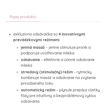
Popis produktu
exkluzívna odsávačka so
4 inovatívnymi
prevádzkovými režimam
i:
jemná masáž
– jemne stimuluje prsník a
podporuje uvoľňovanie mlieka
odsávanie
– efektívne a účinné odsávanie
mlieka
striedavý (stimulačný) režim
– rytmicky
kombinuje masáž a odsávanie na zvýšenie
prirodzeného toku
automatický režim
– plynule prepája všetky
fázy pre intuitívny a bezproblémový cyklus
odsávania