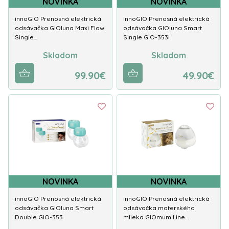
NOVINKA
NOVINKA
innoGIO Prenosná elektrická
innoGIO Prenosná elektrická
odsávačka GIOluna Maxi Flow
odsávačka GIOluna Smart
Single…
Single GIO-353I
Skladom
Skladom
99.90€
49.90€
NOVINKA
NOVINKA
innoGIO Prenosná elektrická
innoGIO Prenosná elektrická
odsávačka GIOluna Smart
odsávačka materského
Double GIO-353
mlieka GIOmum Line…