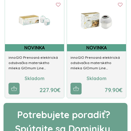
NOVINKA
NOVINKA
innoGIO Prenosná elektrická
innoGIO Prenosná elektrická
odsávačka materského
odsávačka materského
mlieka GIOmum Line…
mlieka GIOmum Line…
Skladom
Skladom
227.90€
79.90€
Potrebujete poradiť?
Spýtajte sa Dominiky.