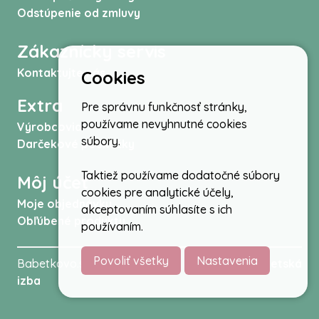
Odstúpenie od zmluvy
Zákaznícky servis
Kontaktujte nás
Cookies
Extra
Pre správnu funkčnosť stránky,
používame nevyhnutné cookies
Výrobcovia
súbory.
Darčekové poukážky
Taktiež používame dodatočné súbory
Môj účet
cookies pre analytické účely,
Moje objednávky
akceptovaním súhlasíte s ich
Obľúbené produkty
používaním.
Povoliť všetky
Nastavenia
Babetkovo.sk © 2026 -
Kočíky
,
autosedačky
,
Detská
izba