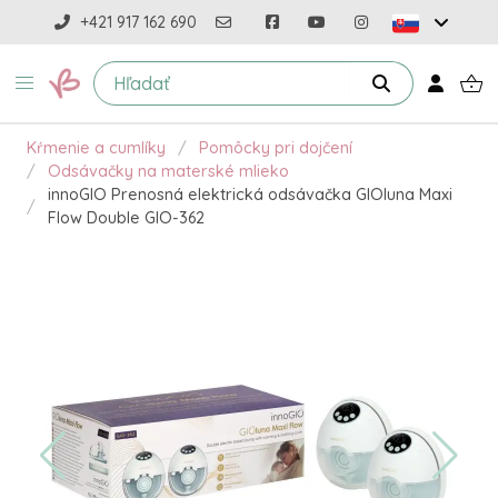
+421 917 162 690
Kŕmenie a cumlíky
Pomôcky pri dojčení
Odsávačky na materské mlieko
innoGIO Prenosná elektrická odsávačka GIOluna Maxi
Flow Double GIO-362