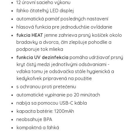
12 úrovní sacieho výkonu
ľahko čitateľný LED displej
automatická pamäť posledných nastavení
hlasová funkcia pre jednoduchšie ovládanie
fukcia HEAT
jemne zahrieva prsný košíček okolo
bradavky a dvorca, čím zlepšuje pohodlie a
podporuje tok mlieka
funkcia UV dezinfekcia
pomáha udržiavať prsný
kryt čistý medzi jednotlivými odsávaniami -
vďaka tomu je odsávačka stále hygienická a
kedykoľvek pripravená na použitie
s ochranou proti pretečeniu
automatické vypínanie po 20 minútach
nabíja sa pomocou USB-C kábla
kapacita batérie: 1200mAh
neobsahuje BPA
kompaktná a ľahká