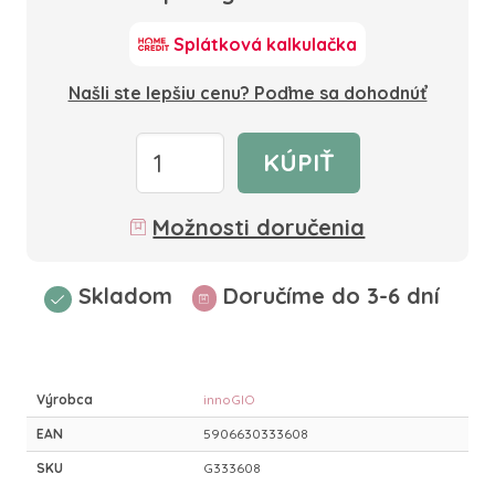
Splátková kalkulačka
Našli ste lepšiu cenu? Poďme sa dohodnúť
KÚPIŤ
Možnosti doručenia
Skladom
Doručíme do 3-6 dní
Výrobca
innoGIO
EAN
5906630333608
SKU
G333608