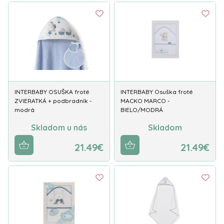
INTERBABY OSUŠKA froté
INTERBABY Osuška froté
ZVIERATKÁ + podbradník -
MACKO MARCO -
modrá
BIELO/MODRÁ
Skladom u nás
Skladom
21.49€
21.49€