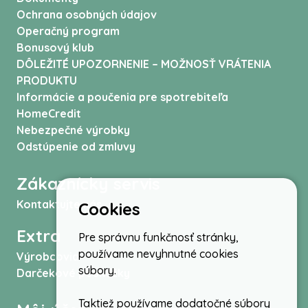
Ochrana osobných údajov
Operačný program
Bonusový klub
DÔLEŽITÉ UPOZORNENIE – MOŽNOSŤ VRÁTENIA
PRODUKTU
Informácie a poučenia pre spotrebiteľa
HomeCredit
Nebezpečné výrobky
Odstúpenie od zmluvy
Zákaznícky servis
Kontaktujte nás
Cookies
Extra
Pre správnu funkčnosť stránky,
používame nevyhnutné cookies
Výrobcovia
súbory.
Darčekové poukážky
Taktiež používame dodatočné súbory