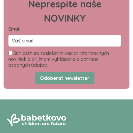
Neprespite naše
NOVINKY
Email
Súhlasím so zasielaním vašich informačných
noviniek a prijímam vyhlásenie o ochrane
osobných údajov.
Odoberať newsletter