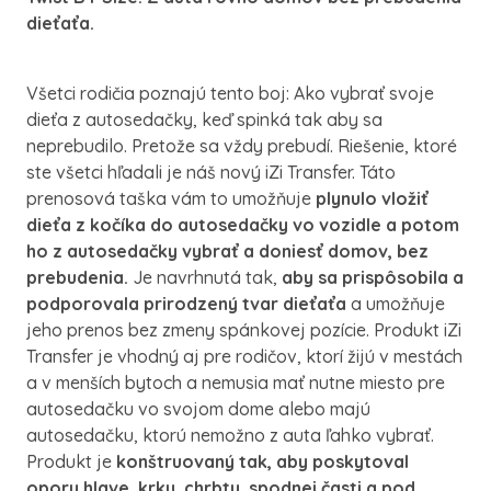
dieťaťa.
Všetci rodičia poznajú tento boj: Ako vybrať svoje
dieťa z autosedačky, keď spinká tak aby sa
neprebudilo. Pretože sa vždy prebudí. Riešenie, ktoré
ste všetci hľadali je náš nový iZi Transfer. Táto
prenosová taška vám to umožňuje
plynulo vložiť
dieťa z kočíka do autosedačky vo vozidle a potom
ho z autosedačky vybrať a doniesť domov, bez
prebudenia.
Je navrhnutá tak,
aby sa prispôsobila a
podporovala prirodzený tvar dieťaťa
a umožňuje
jeho prenos bez zmeny spánkovej pozície. Produkt iZi
Transfer je vhodný aj pre rodičov, ktorí žijú v mestách
a v menších bytoch a nemusia mať nutne miesto pre
autosedačku vo svojom dome alebo majú
autosedačku, ktorú nemožno z auta ľahko vybrať.
Produkt je
konštruovaný tak, aby poskytoval
oporu hlave, krku, chrbtu, spodnej časti a pod