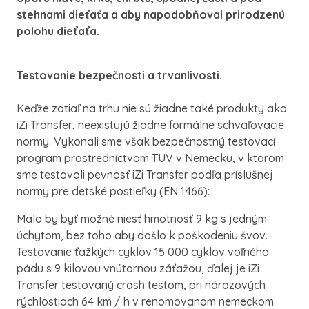
stehnami dieťaťa a aby napodobňoval prirodzenú
polohu dieťaťa.
Testovanie bezpečnosti a trvanlivosti.
Keďže zatiaľ na trhu nie sú žiadne také produkty ako
iZi Transfer, neexistujú žiadne formálne schvaľovacie
normy. Vykonali sme však bezpečnostný testovací
program prostredníctvom TÜV v Nemecku, v ktorom
sme testovali pevnosť iZi Transfer podľa príslušnej
normy pre detské postieľky (EN 1466):
Malo by byť možné niesť hmotnosť 9 kg s jedným
úchytom, bez toho aby došlo k poškodeniu švov.
Testovanie ťažkých cyklov 15 000 cyklov voľného
pádu s 9 kilovou vnútornou záťažou, ďalej je iZi
Transfer testovaný crash testom, pri nárazových
rýchlostiach 64 km / h v renomovanom nemeckom