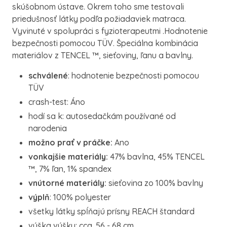
skúšobnom ústave. Okrem toho sme testovali
priedušnosť látky podľa požiadaviek matraca.
Vyvinuté v spolupráci s fyzioterapeutmi .Hodnotenie
bezpečnosti pomocou TÜV. Špeciálna kombinácia
materiálov z TENCEL ™, sieťoviny, ľanu a bavlny.
schválené
: hodnotenie bezpečnosti pomocou
TÜV
crash-test: Áno
hodí sa k: autosedačkám používané od
narodenia
možno prať v práčke:
Ano
vonkajšie materiály:
47% bavlna, 45% TENCEL
™, 7% ľan, 1% spandex
vnútorné materiály:
sieťovina zo 100% bavlny
výplň
: 100% polyester
všetky látky spĺňajú prísny REACH štandard
výška výšky: cca. 56 - 68 cm