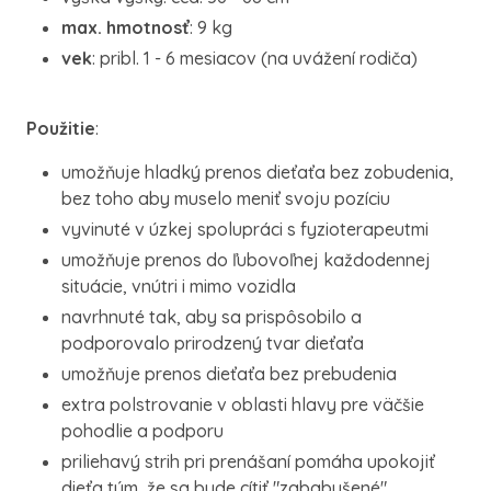
max. hmotnosť
: 9 kg
vek
: pribl. 1 - 6 mesiacov (na uvážení rodiča)
Použitie
:
umožňuje hladký prenos dieťaťa bez zobudenia,
bez toho aby muselo meniť svoju pozíciu
vyvinuté v úzkej spolupráci s fyzioterapeutmi
umožňuje prenos do ľubovoľnej každodennej
situácie, vnútri i mimo vozidla
navrhnuté tak, aby sa prispôsobilo a
podporovalo prirodzený tvar dieťaťa
umožňuje prenos dieťaťa bez prebudenia
extra polstrovanie v oblasti hlavy pre väčšie
pohodlie a podporu
priliehavý strih pri prenášaní pomáha upokojiť
dieťa tým, že sa bude cítiť "zababušené"