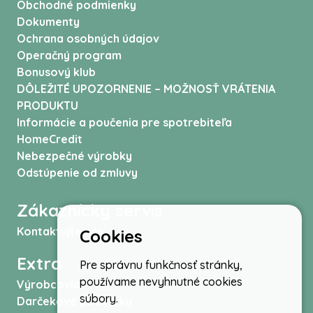
Obchodné podmienky
Dokumenty
Ochrana osobných údajov
Operačný program
Bonusový klub
DÔLEŽITÉ UPOZORNENIE – MOŽNOSŤ VRÁTENIA
PRODUKTU
Informácie a poučenia pre spotrebiteľa
HomeCredit
Nebezpečné výrobky
Odstúpenie od zmluvy
Zákaznícky servis
Kontaktujte nás
Cookies
Extra
Pre správnu funkčnosť stránky,
používame nevyhnutné cookies
Výrobcovia
súbory.
Darčekové poukážky