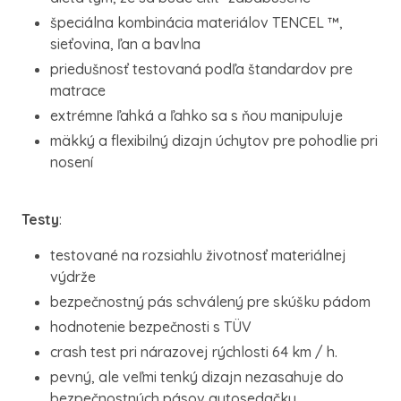
špeciálna kombinácia materiálov TENCEL ™,
sieťovina, ľan a bavlna
priedušnosť testovaná podľa štandardov pre
matrace
extrémne ľahká a ľahko sa s ňou manipuluje
mäkký a flexibilný dizajn úchytov pre pohodlie pri
nosení
Testy
:
testované na rozsiahlu životnosť materiálnej
výdrže
bezpečnostný pás schválený pre skúšku pádom
hodnotenie bezpečnosti s TÜV
crash test pri nárazovej rýchlosti 64 km / h.
pevný, ale veľmi tenký dizajn nezasahuje do
bezpečnostných pásov autosedačky