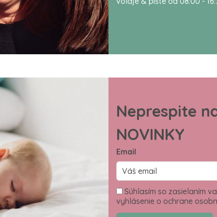
volaje & píšte od 08:00 - 16
Neprespite n
NOVINKY
Email
Súhlasím so zasielaním va
vyhlásenie o ochrane osobn