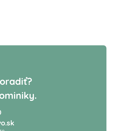
oradiť?
ominiky.
0
o.sk