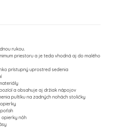
ednou rukou.
inimum priestoru a je teda vhodná aj do malého
ahko prístupný uprostred sedenia
í
materiály
4 pozícií a obsahuje aj držiak nápojov
enia pultíku na zadných nohách stoličky
 opierky
 poťah
y opierky nôh
ásy