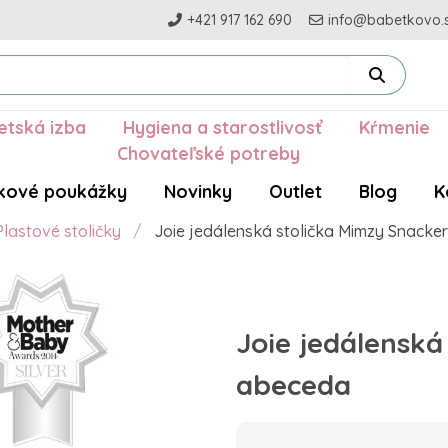
+421 917 162 690
info@babetkovo.
etská izba
Hygiena a starostlivosť
Kŕmenie
Chovateľské potreby
kové poukážky
Novinky
Outlet
Blog
K
Plastové stoličky
Joie jedálenská stolička Mimzy Snacke
Joie jedálenská
abeceda