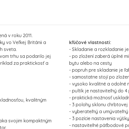
ená v roku 2011.
ky vo Veľkej Británii a
kľúčové vlastnosti:
h sveta.
- Skladanie a rozkladanie j
vom trhu sa podarilo jej
- po zložení zaberá úplné m
íklad za praktickosť a
bytu alebo na cesty
- popruh pre skladanie je ľ
- samostatne stojí po zložen
- vysoko kvalitné a odolné 
- pultík je nastaviteľný do 
- praktická možnosť uskladn
kladnosťou, kvalitným
- 3 polohy sklonu chrbtovej
- vyberateľný a umývateľný
- 3 pozície nastavenia výšk
vďaka svojim kompaktným
- nastaviteľné päťbodové p
or.