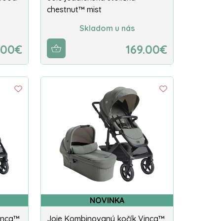
chestnut™ mist
Skladom u nás
.00€
169.00€
NOVINKA
inca™
Joie Kombinovaný kočík Vinca™