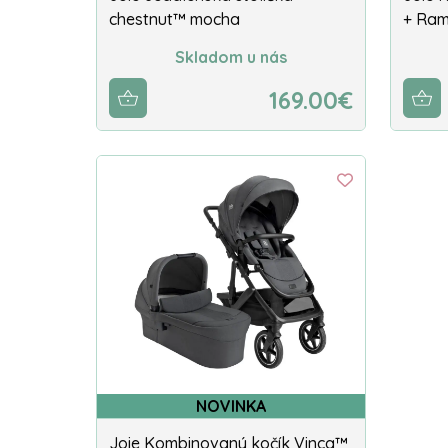
chestnut™ mocha
+ Ram
Skladom u nás
169.00€
NOVINKA
Joie Kombinovaný kočík Vinca™