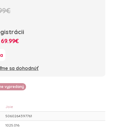
99€
gistrácii
:
69.99€
ka
oďme sa dohodnúť
lne vypredaný
Joie
5060264397761
1025.016