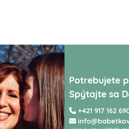
Potrebujete p
Spýtajte sa D
+421 917 162 69
info@babetkov