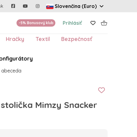
Slovenčina (Euro)
sk
Prihlásiť
-5% Bonusový klub
Hračky
Textil
Bezpečnosť
onfigurátory
r abeceda
 stolička Mimzy Snacker