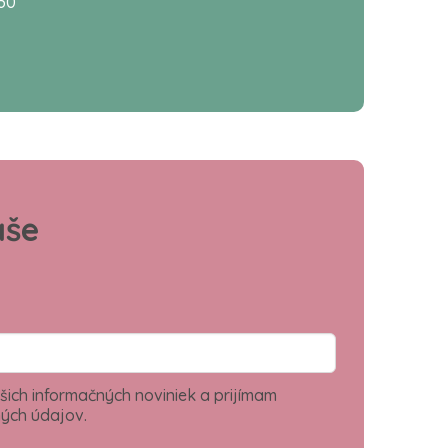
:30
aše
šich informačných noviniek a prijímam
ých údajov.