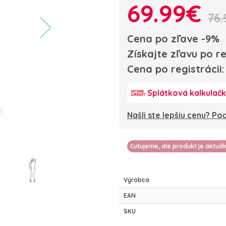
69.99€
76.
Cena po zľave -9%
Získajte zľavu po re
Cena po registrácii
Splátková kalkulač
Našli ste lepšiu cenu? P
Ľutujeme, ale produkt je aktuá
Výrobca
EAN
SKU