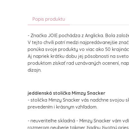
Popis produktu
- Značka JOIE pochádza z Anglicka. Bola založ
V tejto chvíli patrí medzi najpredávanejšie znač
ponúka svoje produkty vo viac ako 50 krajinác
Aj napriek krátku dobu jej pôsobnosti na sveto
produktom získať rad uznávaných ocenení, napr
dizajn.
jedálenská stolička Mimzy Snacker
- stolička Mimzy Snacker vás nadchne svojou s
prevedením i krásnym vzhľadom.
- neuveriteľne skladná - Mimzy Snacker vám 
rozmerom neuberie takmer žiadny životný priest