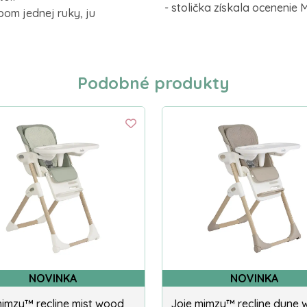
- stolička získala ocenenie
om jednej ruky, ju
Podobné produkty
NOVINKA
NOVINKA
mimzy™ recline mist wood
Joie mimzy™ recline dune