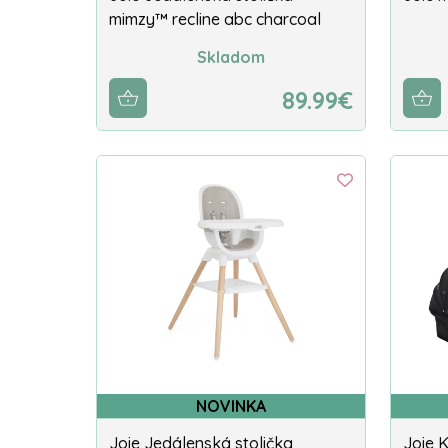
mimzy™ recline abc charcoal
Skladom
89.99€
NOVINKA
Joie Jedálenská stolička
Joie 