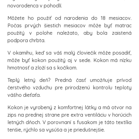
novorodenca v pohodlí.
Môžete ho použiť od narodenia do 18 mesiacov.
Počas prvých šiestich mesiacov môže byť matrac
použitý v polohe naležato, aby bola zaistená
podpora chrbta.
V okamihu, keď sa váš malý človiečik môže posadiť,
môže byť kokon použitý aj v sede. Kokon má nízku
hmotnosť a zloží sa s kočíkom.
Teplý letný deň? Predná časť umožňuje prívod
čerstvého vzduchu pre prirodzenú kontrolu teploty
vášho dieťaťa.
Kokon je vyrobený z komfortnej látky a má otvor na
zips na prednej strane pre extra ventiláciu v horúcich
letných dňoch. V porovnaní s fusakom je táto textília
tenšie, rýchlo sa vysúša a je priedušnejšie.