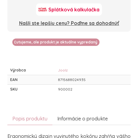
Splátková kalkulačka
Našli ste lepšiu cenu? Poďme sa dohodnúť
Ľutujeme, ale produkt je aktuálne vypredaný
Výrobca
Joolz
EAN
8715688024935
SKU
900002
Popis produktu
Informácie o produkte
Ergonomický dizajn vyvinutého kokónu zahŕňa vášho