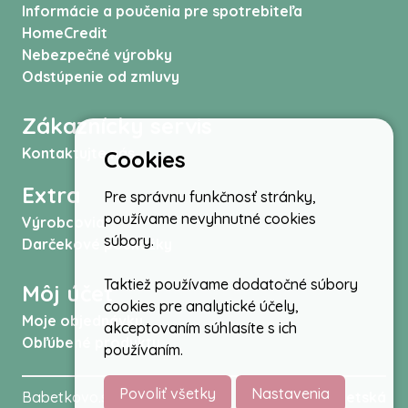
Informácie a poučenia pre spotrebiteľa
HomeCredit
Nebezpečné výrobky
Odstúpenie od zmluvy
Zákaznícky servis
Kontaktujte nás
Cookies
Extra
Pre správnu funkčnosť stránky,
používame nevyhnutné cookies
Výrobcovia
súbory.
Darčekové poukážky
Taktiež používame dodatočné súbory
Môj účet
cookies pre analytické účely,
Moje objednávky
akceptovaním súhlasíte s ich
Obľúbené produkty
používaním.
Povoliť všetky
Nastavenia
Babetkovo.sk © 2026 -
Kočíky
,
autosedačky
,
Detská