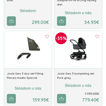
blue
adaptérov na vrchný hlboký
diel
Skladom
Skladom u nás
299.00€
34.95€
-35%
Joolz Geo 3 duo set Filling
Joolz Geo 3 kompletný set
Pieces madlo Special
Pure grey
Skladom u nás
Skladom u nás
1 199.00€
159.95€
779.40€