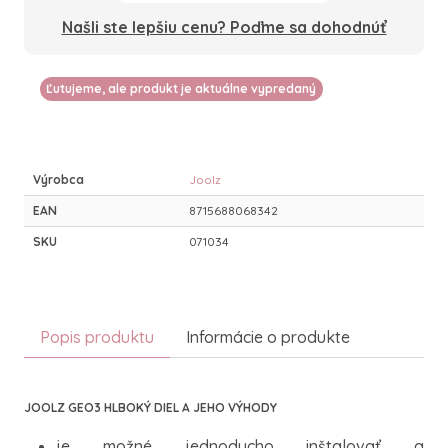
Našli ste lepšiu cenu? Poďme sa dohodnúť
Ľutujeme, ale produkt je aktuálne vypredaný
Výrobca
Joolz
EAN
8715688068342
SKU
071034
Popis produktu
Informácie o produkte
JOOLZ GEO3 HLBOKÝ DIEL A JEHO VÝHODY
je možné jednoducho inštalovať a