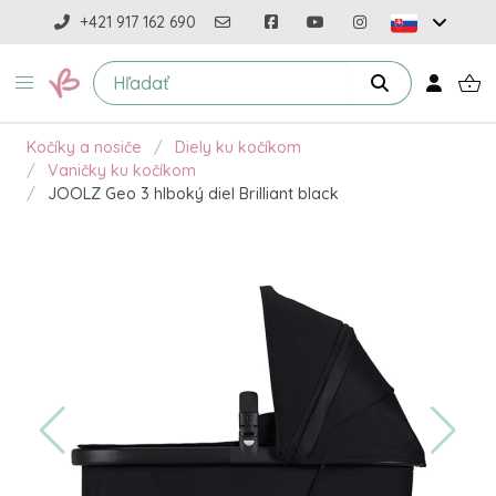
+421 917 162 690
Kočíky a nosiče
Diely ku kočíkom
Vaničky ku kočíkom
JOOLZ Geo 3 hlboký diel Brilliant black