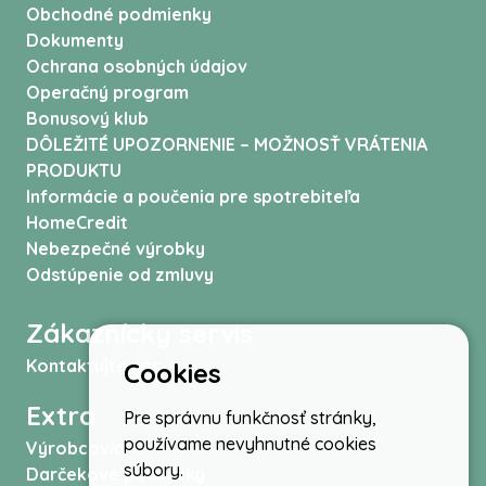
Obchodné podmienky
Dokumenty
Ochrana osobných údajov
Operačný program
Bonusový klub
DÔLEŽITÉ UPOZORNENIE – MOŽNOSŤ VRÁTENIA
PRODUKTU
Informácie a poučenia pre spotrebiteľa
HomeCredit
Nebezpečné výrobky
Odstúpenie od zmluvy
Zákaznícky servis
Kontaktujte nás
Cookies
Extra
Pre správnu funkčnosť stránky,
používame nevyhnutné cookies
Výrobcovia
súbory.
Darčekové poukážky