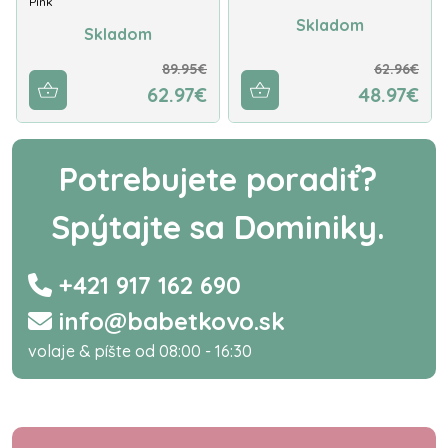
Pink
Skladom
Skladom
89.95€
62.96€
62.97€
48.97€
Potrebujete poradiť?
Spýtajte sa Dominiky.
+421 917 162 690
info@babetkovo.sk
volaje & píšte od 08:00 - 16:30