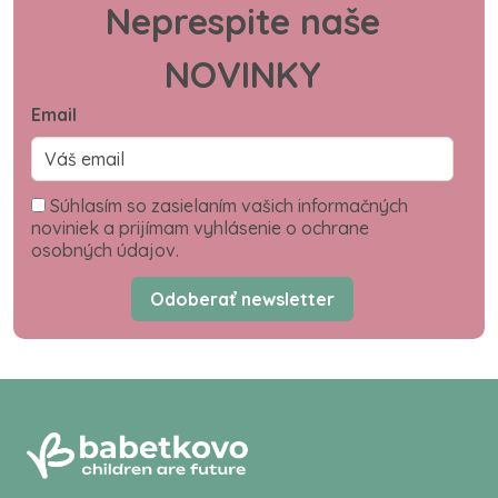
Neprespite naše
NOVINKY
Email
Súhlasím so zasielaním vašich informačných
noviniek a prijímam vyhlásenie o ochrane
osobných údajov.
Odoberať newsletter