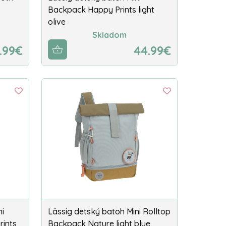
Backpack Happy Prints light
olive
Skladom
.99€
44.99€
ni
Lässig detský batoh Mini Rolltop
ints
Backpack Nature light blue