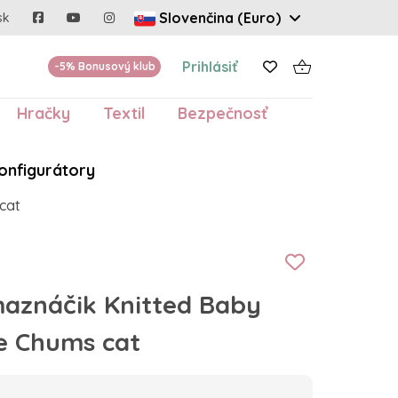
Slovenčina (Euro)
sk
Prihlásiť
-5% Bonusový klub
Hračky
Textil
Bezpečnosť
onfigurátory
cat
maznáčik Knitted Baby
le Chums cat