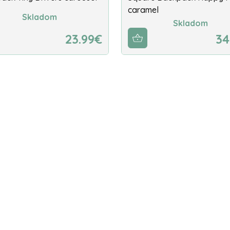
caramel
Skladom
Skladom
23.99€
34