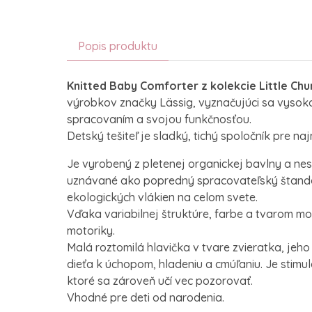
Popis produktu
Knitted Baby Comforter z kolekcie Little Ch
výrobkov značky Lässig, vyznačujúci sa vysokou
spracovaním a svojou funkčnosťou.
Detský tešiteľ je sladký, tichý spoločník pre najm
Je vyrobený z pletenej organickej bavlny a nes
uznávané ako popredný spracovateľský štandar
ekologických vlákien na celom svete.
Vďaka variabilnej štruktúre, farbe a tvarom mot
motoriky.
Malá roztomilá hlavička v tvare zvieratka, jeho
dieťa k úchopom, hladeniu a cmúľaniu. Je stimu
ktoré sa zároveň učí vec pozorovať.
Vhodné pre deti od narodenia.