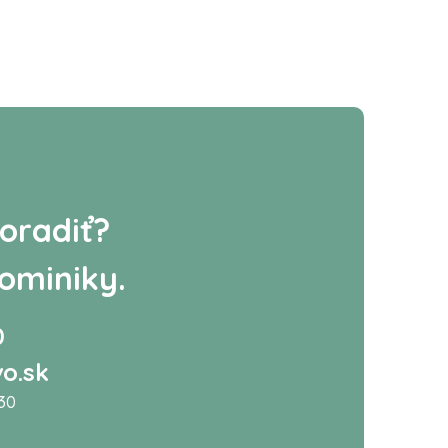
oradiť?
ominiky.
0
o.sk
:30