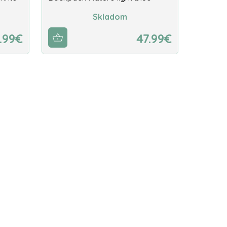
Skladom
.99€
47.99€