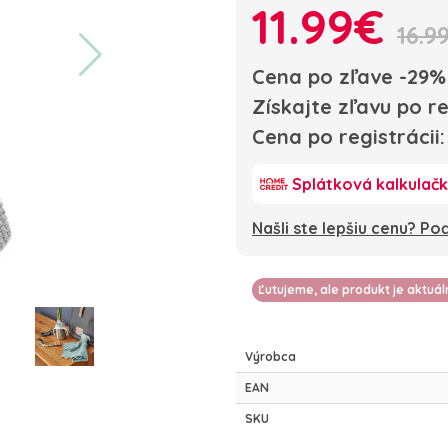
11.99€
16.9
Cena po zľave -29%
Získajte zľavu po re
Cena po registrácii
Splátková kalkulač
Našli ste lepšiu cenu? P
Ľutujeme, ale produkt je aktuá
Výrobca
EAN
SKU