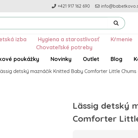
+421 917 162 690
info@babetkovo.
etská izba
Hygiena a starostlivosť
Kŕmenie
Chovateľské potreby
kové poukážky
Novinky
Outlet
Blog
K
ässig detský maznáčik Knitted Baby Comforter Little Chums 
Lässig detský 
Comforter Litt