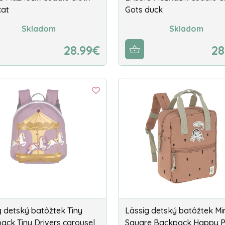
cat
Gots duck
Skladom
Skladom
28.99€
28
g detský batôžtek Tiny
Lässig detský batôžtek Mi
ack Tiny Drivers carousel
Square Backpack Happy Pr