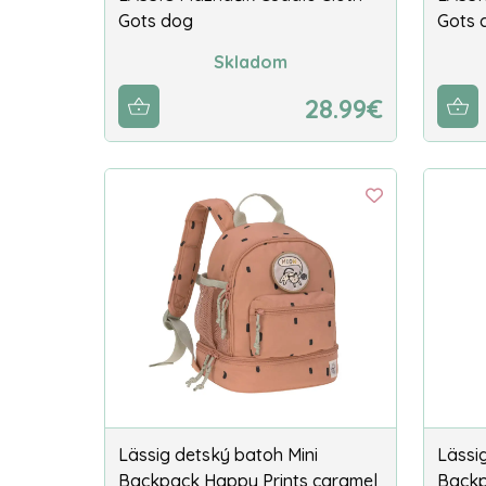
Gots dog
Gots 
Skladom
28.99€
Lässig detský batoh Mini
Lässi
Backpack Happy Prints caramel
Backp