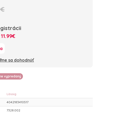
9€
gistrácii
:
11.99€
ka
oďme sa dohodnúť
lne vypredaný
Lässig
4042183410517
7328.002