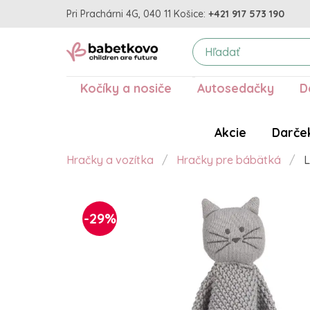
Pri Prachárni 4G, 040 11 Košice:
+421 917 573 190
Kočíky a nosiče
Autosedačky
D
Akcie
Darče
Hračky a vozítka
Hračky pre bábätká
L
-29%