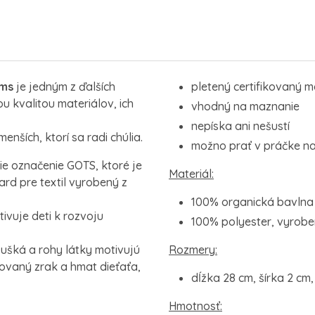
ums
je jedným z ďalších
pletený certifikovaný m
 kvalitou materiálov, ich
vhodný na maznanie
nepíska ani nešustí
enších, ktorí sa radi chúlia.
možno prať v práčke na
ie označenie GOTS, ktoré je
Materiál:
d pre textil vyrobený z
100% organická bavlna
ivuje deti k rozvoju
100% polyester, vyrobe
 ušká a rohy látky motivujú
Rozmery:
lovaný zrak a hmat dieťaťa,
dĺžka 28 cm, šírka 2 cm
Hmotnosť: