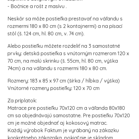
- Bočnice a rošt z masívu .
Neskôr sa môže postieľka prestavať na váľandu s
rozmermi 180 x 80 cm (s 2 kontajnermi) a na písací
stôl (š. 124 cm, hl. 80 cm, v. 74 cm).
Alebo postieľku môžete rozdeliť na 3 samostatné
prvky: detská postieľka s vnútorným rozmerom 120 x
70 cm, na malú skrinku (š. 55cm, hl. 80 cm, výška
74cm) a na váľandu s rozmermi 180 x 80 cm.
Rozmery: 183 x 85 x 97 cm (šírka / hĺbka / výška)
Vnútorné rozmery postieľky: 120 x 70 cm
Za príplatok:
Matrace pre postieľku 70x120 cm a váľanda 80x180
cm sa objednávajú samostatne. Pre postieľku 70x120
cm je možné objednať aj kokosový matrac.
Každý výrobok Faktum je vyrábaný na zákazku
konkrétneho zákazníka, pokiaľ nie je skladom,