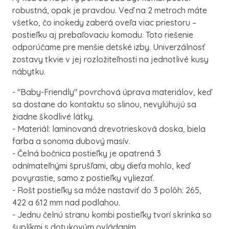
robustná, opak je pravdou. Veď na 2 metroch máte
všetko, čo inokedy zaberá oveľa viac priestoru –
postieľku aj prebaľovaciu komodu. Toto riešenie
odporúčame pre menšie detské izby. Univerzálnosť
zostavy tkvie v jej rozložiteľnosti na jednotlivé kusy
nábytku.
- "Baby-Friendly" povrchová úprava materiálov, keď
sa dostane do kontaktu so slinou, nevylúhujú sa
žiadne škodlivé látky.
- Materiál: laminovaná drevotriesková doska, biela
farba a sonoma dubový masív.
- Čelná bočnica postieľky je opatrená 3
odnímateľnými šprušľami, aby dieťa mohlo, keď
povyrastie, samo z postieľky vyliezať.
- Rošt postieľky sa môže nastaviť do 3 polôh: 265,
422 a 612 mm nad podlahou.
- Jednu čelnú stranu kombi postieľky tvorí skrinka so
šuplíkmi s dotykovým ovládaním