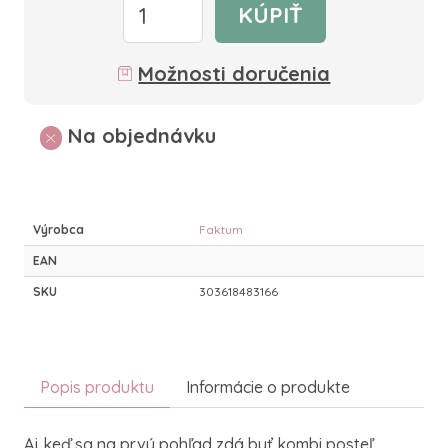
KÚPIŤ
Možnosti doručenia
Na objednávku
Výrobca
Faktum
EAN
SKU
303618483166
Popis produktu
Informácie o produkte
Aj keď sa na prvý pohľad zdá byť kombi posteľ